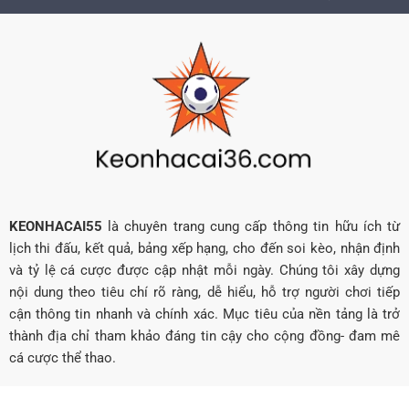
KEONHACAI55
là chuyên trang cung cấp thông tin hữu ích từ
lịch thi đấu, kết quả, bảng xếp hạng, cho đến soi kèo, nhận định
và tỷ lệ cá cược được cập nhật mỗi ngày. Chúng tôi xây dựng
nội dung theo tiêu chí rõ ràng, dễ hiểu, hỗ trợ người chơi tiếp
cận thông tin nhanh và chính xác. Mục tiêu của nền tảng là trở
thành địa chỉ tham khảo đáng tin cậy cho cộng đồng- đam mê
cá cược thể thao.