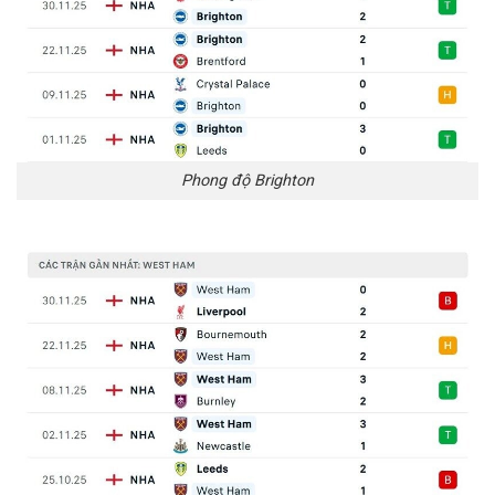
Phong độ Brighton