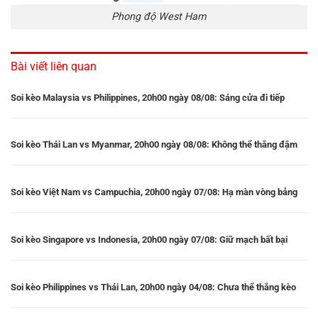
Phong độ West Ham
Bài viết liên quan
Soi kèo Malaysia vs Philippines, 20h00 ngày 08/08: Sáng cửa đi tiếp
Soi kèo Thái Lan vs Myanmar, 20h00 ngày 08/08: Không thể thắng đậm
Soi kèo Việt Nam vs Campuchia, 20h00 ngày 07/08: Hạ màn vòng bảng
Soi kèo Singapore vs Indonesia, 20h00 ngày 07/08: Giữ mạch bất bại
Soi kèo Philippines vs Thái Lan, 20h00 ngày 04/08: Chưa thể thắng kèo