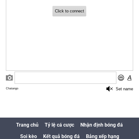
Trang chủ
Tỷ lệ cá cược
Nhận định bóng đá
Soi kèo
Kết quả bóng đá
Bảng xếp hạng