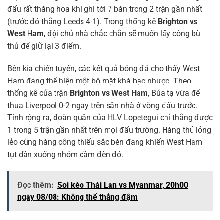
đấu rất thăng hoa khi ghi tới 7 bàn trong 2 trận gần nhất
(trước đó thắng Leeds 4-1). Trong thống kê
Brighton vs
West Ham
, đội chủ nhà chắc chắn sẽ muốn lấy công bù
thủ để giữ lại 3 điểm.
Bên kia chiến tuyến, các kết quả bóng đá cho thấy West
Ham đang thể hiện một bộ mặt khá bạc nhược. Theo
thống kê của trận
Brighton vs West Ham
, Búa tạ vừa để
thua Liverpool 0-2 ngay trên sân nhà ở vòng đấu trước.
Tính rộng ra, đoàn quân của HLV Lopetegui chỉ thắng được
1 trong 5 trận gần nhất trên mọi đấu trường. Hàng thủ lỏng
lẻo cùng hàng công thiếu sắc bén đang khiến West Ham
tụt dần xuống nhóm cầm đèn đỏ.
Đọc thêm:
Soi kèo Thái Lan vs Myanmar, 20h00
ngày 08/08: Không thể thắng đậm