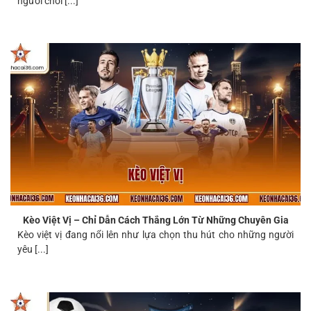
người chơi [...]
Kèo Việt Vị – Chỉ Dẫn Cách Thắng Lớn Từ Những Chuyên Gia
Kèo việt vị đang nổi lên như lựa chọn thu hút cho những người
yêu [...]