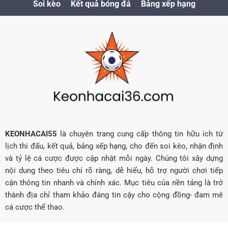
Soi kèo
Kết quả bóng đá
Bảng xếp hạng
Giữ
vững
ngôi
đầu
KEONHACAI55
là chuyên trang cung cấp thông tin hữu ích từ
lịch thi đấu, kết quả, bảng xếp hạng, cho đến soi kèo, nhận định
và tỷ lệ cá cược được cập nhật mỗi ngày. Chúng tôi xây dựng
nội dung theo tiêu chí rõ ràng, dễ hiểu, hỗ trợ người chơi tiếp
cận thông tin nhanh và chính xác. Mục tiêu của nền tảng là trở
thành địa chỉ tham khảo đáng tin cậy cho cộng đồng- đam mê
cá cược thể thao.