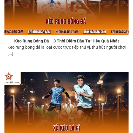
Kèo Rung Bóng Đá – 3 Thời Điểm Đầu Tư Hiệu Quả Nhất
Kèo rung bóng đá là loại cược trực tiếp thú vị, thu hút người chơi
[...]