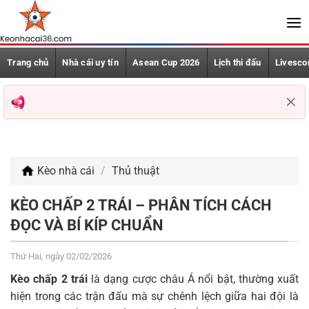
Bỏ
qua
nội
Trang chủ
dung
Trang chủ
Nhà cái uy tín
Asean Cup 2026
Lịch thi đấu
Livesco
Nhà cái uy tín
Asean Cup 2026
Lịch thi đấu
Kèo nhà cái
/
Thủ thuật
Livescore
KÈO CHẤP 2 TRÁI – PHÂN TÍCH CÁCH
KQBD
ĐỌC VÀ BÍ KÍP CHUẨN
BXH
Thứ Hai, ngày 02/02/2026
Bảng tỷ lệ kèo
Kèo chấp 2 trái
là dạng cược châu Á nổi bật, thường xuất
Soi kèo
hiện trong các trận đấu mà sự chênh lệch giữa hai đội là