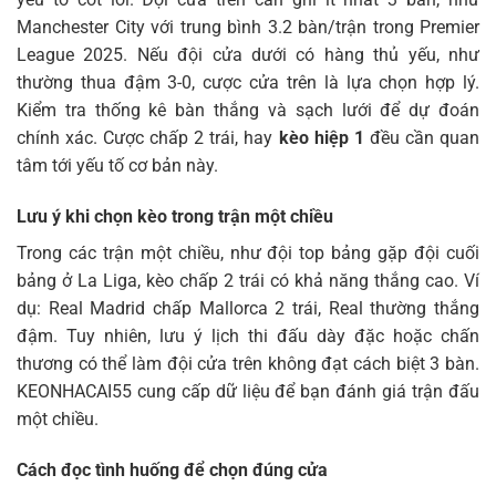
Manchester City với trung bình 3.2 bàn/trận trong Premier
League 2025. Nếu đội cửa dưới có hàng thủ yếu, như
thường thua đậm 3-0, cược cửa trên là lựa chọn hợp lý.
Kiểm tra thống kê bàn thắng và sạch lưới để dự đoán
chính xác. Cược chấp 2 trái, hay
kèo hiệp 1
đều cần quan
tâm tới yếu tố cơ bản này.
Lưu ý khi chọn kèo trong trận một chiều
Trong các trận một chiều, như đội top bảng gặp đội cuối
bảng ở La Liga,
kèo chấp 2 trái
có khả năng thắng cao. Ví
dụ: Real Madrid chấp Mallorca 2 trái, Real thường thắng
đậm. Tuy nhiên, lưu ý lịch thi đấu dày đặc hoặc chấn
thương có thể làm đội cửa trên không đạt cách biệt 3 bàn.
KEONHACAI55 cung cấp dữ liệu để bạn đánh giá trận đấu
một chiều.
Cách đọc tình huống để chọn đúng cửa