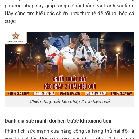
phương pháp này giúp tăng cơ hội thắng và tránh sai lầm.
Hãy cùng tìm hiểu các chiến lược thực tế để tối ưu hóa cá
cược:
Chiến thuật bắt kèo chấp 2 trái hiệu quả
Đánh giá sức mạnh đôi bên trước khi xuống tiền
Phân tích sức mạnh của hàng công và hàng thủ hai đội là
yếu tố cốt lõi. Đội cửa trên cần ghi ít nhất 3 bàn, như