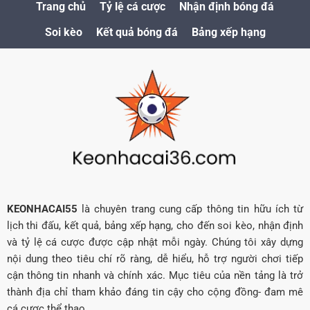
Trang chủ
Tỷ lệ cá cược
Nhận định bóng đá
Soi kèo
Kết quả bóng đá
Bảng xếp hạng
KEONHACAI55
là chuyên trang cung cấp thông tin hữu ích từ
lịch thi đấu, kết quả, bảng xếp hạng, cho đến soi kèo, nhận định
và tỷ lệ cá cược được cập nhật mỗi ngày. Chúng tôi xây dựng
nội dung theo tiêu chí rõ ràng, dễ hiểu, hỗ trợ người chơi tiếp
cận thông tin nhanh và chính xác. Mục tiêu của nền tảng là trở
thành địa chỉ tham khảo đáng tin cậy cho cộng đồng- đam mê
cá cược thể thao.