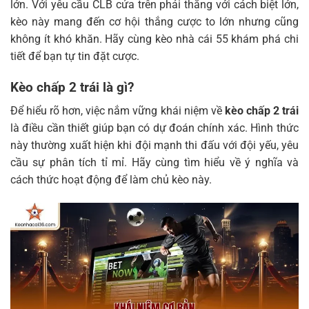
lớn. Với yêu cầu CLB cửa trên phải thắng với cách biệt lớn,
Asean Cup 2026
kèo này mang đến cơ hội thắng cược to lớn nhưng cũng
không ít khó khăn. Hãy cùng kèo nhà cái 55 khám phá chi
Ngoại Hạng Anh
tiết để bạn tự tin đặt cược.
Cúp C1
Kèo chấp 2 trái là gì?
Cúp C2
Để hiểu rõ hơn, việc nắm vững khái niệm về
kèo chấp 2 trái
Việt Nam
là điều cần thiết giúp bạn có dự đoán chính xác. Hình thức
này thường xuất hiện khi đội mạnh thi đấu với đội yếu, yêu
La Liga
cầu sự phân tích tỉ mỉ. Hãy cùng tìm hiểu về ý nghĩa và
cách thức hoạt động để làm chủ kèo này.
Serie A
Bundesliga
Bóng đá quốc tế
World Cup
Thủ thuật