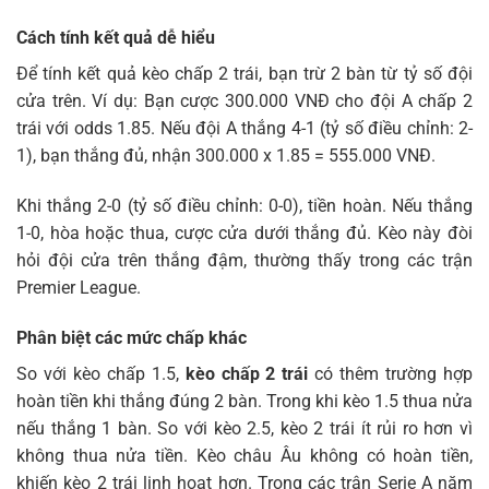
Cách tính kết quả dễ hiểu
Để tính kết quả
kèo chấp 2 trái
, bạn trừ 2 bàn từ tỷ số đội
cửa trên. Ví dụ: Bạn cược 300.000 VNĐ cho đội A chấp 2
trái với odds 1.85. Nếu đội A thắng 4-1 (tỷ số điều chỉnh: 2-
1), bạn thắng đủ, nhận 300.000 x 1.85 = 555.000 VNĐ.
Khi thắng 2-0 (tỷ số điều chỉnh: 0-0), tiền hoàn. Nếu thắng
1-0, hòa hoặc thua, cược cửa dưới thắng đủ. Kèo này đòi
hỏi đội cửa trên thắng đậm, thường thấy trong các trận
Premier League.
Phân biệt các mức chấp khác
So với kèo chấp 1.5,
kèo chấp 2 trái
có thêm trường hợp
hoàn tiền khi thắng đúng 2 bàn. Trong khi kèo 1.5 thua nửa
nếu thắng 1 bàn. So với kèo 2.5, kèo 2 trái ít rủi ro hơn vì
không thua nửa tiền. Kèo châu Âu không có hoàn tiền,
khiến kèo 2 trái linh hoạt hơn. Trong các trận Serie A năm