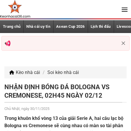
Bỏ
qua
nội
Trang chủ
dung
Trang chủ
Nhà cái uy tín
Asean Cup 2026
Lịch thi đấu
Livesco
Nhà cái uy tín
Asean Cup 2026
Lịch thi đấu
Kèo nhà cái
/
Soi kèo nhà cái
Livescore
NHẬN ĐỊNH BÓNG ĐÁ BOLOGNA VS
KQBD
CREMONESE, 02H45 NGÀY 02/12
BXH
Chủ Nhật, ngày 30/11/2025
Bảng tỷ lệ kèo
Trong khuôn khổ vòng 13 của giải Serie A, hai câu lạc bộ
Soi kèo
Bologna vs Cremonese sẽ cùng nhau có màn so tài phân