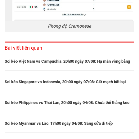
Phong độ Cremonese
Bài viết liên quan
Soi kèo Việt Nam vs Campuchia, 20h00 ngày 07/08: Hạ màn vòng bảng
Soi kèo Singapore vs Indonesia, 20h00 ngày 07/08: Giữ mạch bất bại
Soi kèo Philippines vs Thái Lan, 20h00 ngày 04/08: Chưa thể thắng kèo
Soi kèo Myanmar vs Lào, 17h00 ngày 04/08: Sáng cửa đi tiếp