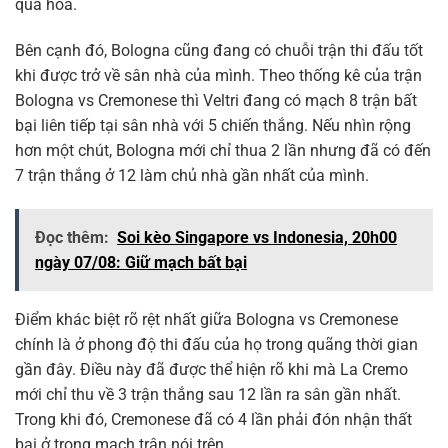
quả hòa.
Bên cạnh đó, Bologna cũng đang có chuỗi trận thi đấu tốt
khi được trở về sân nhà của mình. Theo thống kê của trận
Bologna vs Cremonese thì Veltri đang có mạch 8 trận bất
bại liên tiếp tại sân nhà với 5 chiến thắng. Nếu nhìn rộng
hơn một chút, Bologna mới chỉ thua 2 lần nhưng đã có đến
7 trận thắng ở 12 làm chủ nhà gần nhất của mình.
Đọc thêm:
Soi kèo Singapore vs Indonesia, 20h00
ngày 07/08: Giữ mạch bất bại
Điểm khác biệt rõ rệt nhất giữa Bologna vs Cremonese
chính là ở phong độ thi đấu của họ trong quãng thời gian
gần đây. Điều này đã được thể hiện rõ khi mà La Cremo
mới chỉ thu về 3 trận thắng sau 12 lần ra sân gần nhất.
Trong khi đó, Cremonese đã có 4 lần phải đón nhận thất
bại ở trong mạch trận nói trên.