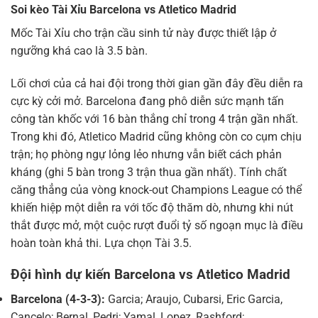
Soi kèo Tài Xỉu Barcelona vs Atletico Madrid
Mốc Tài Xỉu cho trận cầu sinh tử này được thiết lập ở
ngưỡng khá cao là 3.5 bàn.
Lối chơi của cả hai đội trong thời gian gần đây đều diễn ra
cực kỳ cởi mở. Barcelona đang phô diễn sức mạnh tấn
công tàn khốc với 16 bàn thắng chỉ trong 4 trận gần nhất.
Trong khi đó, Atletico Madrid cũng không còn co cụm chịu
trận; họ phòng ngự lỏng lẻo nhưng vẫn biết cách phản
kháng (ghi 5 bàn trong 3 trận thua gần nhất). Tính chất
căng thẳng của vòng knock-out Champions League có thể
khiến hiệp một diễn ra với tốc độ thăm dò, nhưng khi nút
thắt được mở, một cuộc rượt đuổi tỷ số ngoạn mục là điều
hoàn toàn khả thi. Lựa chọn Tài 3.5.
Đội hình dự kiến Barcelona vs Atletico Madrid
Barcelona (4-3-3):
Garcia; Araujo, Cubarsi, Eric Garcia,
Cancelo; Bernal, Pedri; Yamal, Lopez, Rashford;