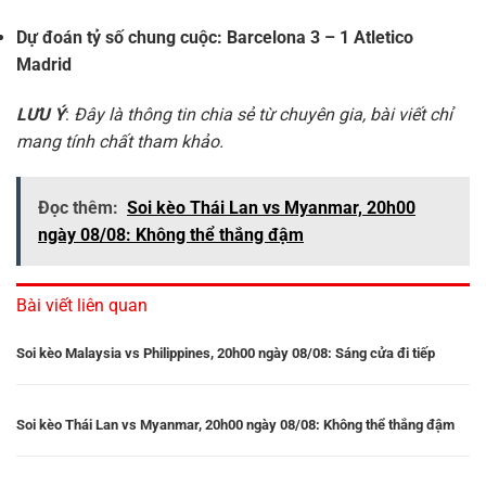
Dự đoán tỷ số chung cuộc: Barcelona 3 – 1 Atletico
Madrid
LƯU Ý
:
Đây là thông tin chia sẻ từ chuyên gia, bài viết chỉ
mang tính chất tham khảo.
Đọc thêm:
Soi kèo Thái Lan vs Myanmar, 20h00
ngày 08/08: Không thể thắng đậm
Bài viết liên quan
Soi kèo Malaysia vs Philippines, 20h00 ngày 08/08: Sáng cửa đi tiếp
Soi kèo Thái Lan vs Myanmar, 20h00 ngày 08/08: Không thể thắng đậm