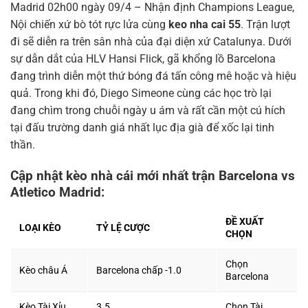
Madrid 02h00 ngày 09/4 – Nhận định Champions League,
Asean Cup 2026
Nội chiến xứ bò tót rực lửa cùng
keo nha cai
55
. Trận lượt
Ngoại Hạng Anh
đi sẽ diễn ra trên sân nhà của đại diện xứ Catalunya. Dưới
sự dẫn dắt của HLV Hansi Flick, gã khổng lồ Barcelona
Cúp C1
đang trình diễn một thứ bóng đá tấn công mê hoặc và hiệu
quả. Trong khi đó, Diego Simeone cùng các học trò lại
Cúp C2
đang chìm trong chuỗi ngày u ám và rất cần một cú hích
Việt Nam
tại đấu trường danh giá nhất lục địa già để xốc lại tinh
thần.
La Liga
Cập nhật kèo nhà cái mới nhất trận Barcelona vs
Serie A
Atletico Madrid:
Bundesliga
ĐỀ XUẤT
LOẠI KÈO
TỶ LỆ CƯỢC
CHỌN
Bóng đá quốc tế
Chọn
World Cup
Kèo châu Á
Barcelona chấp -1.0
Barcelona
Thủ thuật
Kèo Tài Xỉu
3.5
Chọn Tài