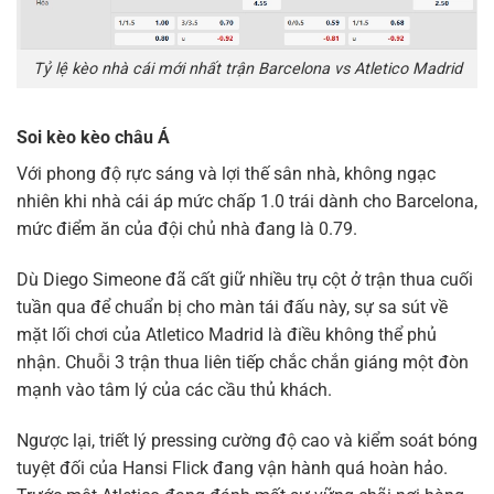
Tỷ lệ kèo nhà cái mới nhất trận Barcelona vs Atletico Madrid
Soi kèo kèo châu Á
Với phong độ rực sáng và lợi thế sân nhà, không ngạc
nhiên khi nhà cái áp mức chấp 1.0 trái dành cho Barcelona,
mức điểm ăn của đội chủ nhà đang là 0.79.
Dù Diego Simeone đã cất giữ nhiều trụ cột ở trận thua cuối
tuần qua để chuẩn bị cho màn tái đấu này, sự sa sút về
mặt lối chơi của Atletico Madrid là điều không thể phủ
nhận. Chuỗi 3 trận thua liên tiếp chắc chắn giáng một đòn
mạnh vào tâm lý của các cầu thủ khách.
Ngược lại, triết lý pressing cường độ cao và kiểm soát bóng
tuyệt đối của Hansi Flick đang vận hành quá hoàn hảo.