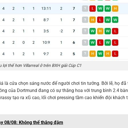
lợi thế hơn Villarreal ở trên
BXH
giải Cúp C1
 là cửa chọn sáng nước để người chơi tin tưởng. Bởi lẽ, họ đã
 công của Dortmund đang có sự thăng hoa với trung bình 2.4 bàn
assy tạo ra xG cao, lối chơi pressing tầm cao khiến đội khách
ày 08/08: Không thể thắng đậm