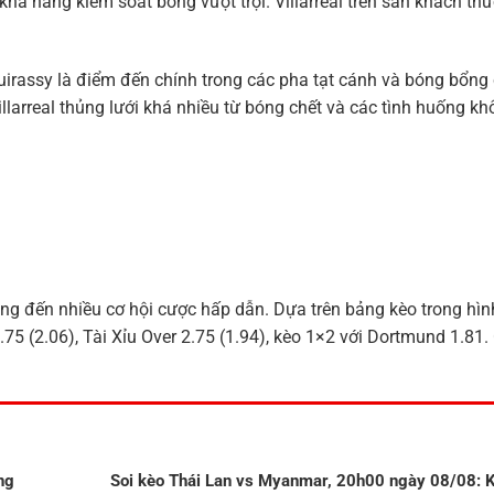
khả năng kiểm soát bóng vượt trội. Villarreal trên sân khách th
Guirassy là điểm đến chính trong các pha tạt cánh và bóng bổng
llarreal thủng lưới khá nhiều từ bóng chết và các tình huống kh
ng đến nhiều cơ hội cược hấp dẫn. Dựa trên bảng kèo trong hì
75 (2.06), Tài Xỉu Over 2.75 (1.94), kèo 1×2 với Dortmund 1.81.
ng
Soi kèo Thái Lan vs Myanmar, 20h00 ngày 08/08: 