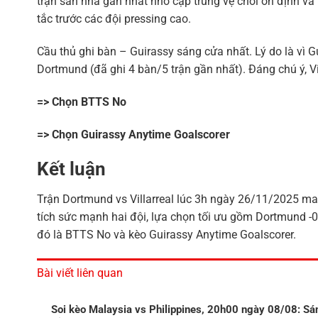
trận sân nhà gần nhất nhờ cặp trung vệ chơi ổn định và 
tắc trước các đội pressing cao.
Cầu thủ ghi bàn – Guirassy sáng cửa nhất. Lý do là vì 
Dortmund (đã ghi 4 bàn/5 trận gần nhất). Đáng chú ý, Vi
=> Chọn BTTS No
=> Chọn Guirassy Anytime Goalscorer
Kết luận
Trận Dortmund vs Villarreal lúc 3h ngày 26/11/2025 ma
tích sức mạnh hai đội, lựa chọn tối ưu gồm Dortmund -0.
đó là BTTS No và kèo Guirassy Anytime Goalscorer.
Bài viết liên quan
Soi kèo Malaysia vs Philippines, 20h00 ngày 08/08: Sá