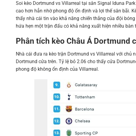
Soi kèo
Soi kèo
Dortmund vs Villarreal tại sân Signal Iduna Pa
cao hơn hẳn nhờ phong độ ổn định và lợi thế sân bãi. 
Asean Cup 2026
thấy nhà cái tin vào khả năng chiến thắng của đội bóng 
hứa hẹn một trận đấu có khả năng xuất hiện nhiều bàn t
Ngoại Hạng Anh
Phân tích kèo Châu Á Dortmund ch
Cúp C1
Cúp C2
Nhà cái đưa ra kèo trận Dortmund vs Villarreal với chủ
Dortmund cửa trên. Tỷ lệ bỏ 2.06 cho thấy cửa Dortmun
Việt Nam
phong độ không ổn định của Villarreal.
La Liga
Serie A
Bundesliga
Bóng đá quốc tế
World Cup