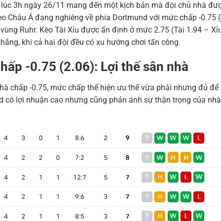
rk lúc 3h ngày 26/11 mang đến một kịch bản mà đội chủ nhà đư
Kèo Châu Á đang nghiêng về phía Dortmund với mức chấp -0.75 (
vùng Ruhr. Kèo Tài Xỉu được ấn định ở mức 2.75 (Tài 1.94 – Xỉu
hắng, khi cả hai đội đều có xu hướng chơi tấn công.
ấp -0.75 (2.06): Lợi thế sân nhà
 nhà chấp -0.75, mức chấp thể hiện ưu thế vừa phải nhưng đủ để
d có lợi nhuận cao nhưng cũng phản ánh sự thận trọng của nhà 