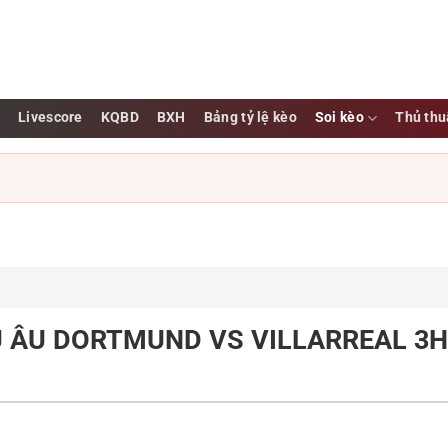
u
Livescore
KQBD
BXH
Bảng tỷ lệ kèo
Soi kèo
Thủ thu
ÂU ÂU DORTMUND VS VILLARREAL 3H