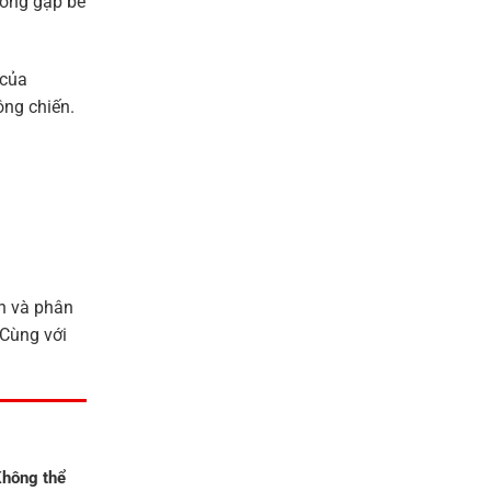
ường gặp bế
 của
ông chiến.
nh và phân
 Cùng với
Không thể