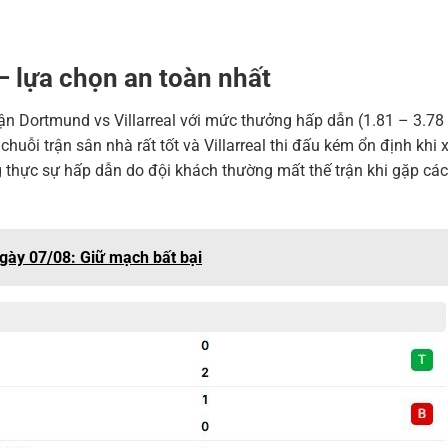
 lựa chọn an toàn nhất
n Dortmund vs Villarreal với mức thưởng hấp dẫn (1.81 – 3.78 
huỗi trận sân nhà rất tốt và Villarreal thi đấu kém ổn định khi 
 thực sự hấp dẫn do đội khách thường mất thế trận khi gặp các
gày 07/08: Giữ mạch bất bại