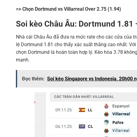
=> Chọn Dortmund vs Villarreal Over 2.75 (1.94)
Soi kèo Châu Âu: Dortmund 1.81 –
Nhà cái Châu Âu đã đưa ra mức rate cho các cửa của trậ
lệ Dortmund 1.81 cho thấy xác suất thắng cao nhất. Với c
chọn Dortmund là hoàn toàn hợp lý. Kèo hòa 3.78 không
mạnh.
Đọc thêm:
Soi kèo Singapore vs Indonesia, 20h00 n