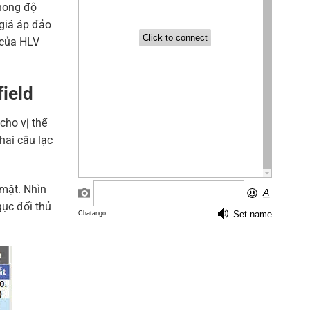
phong độ
 giá áp đảo
 của HLV
field
cho vị thế
hai câu lạc
mặt. Nhìn
gục đối thủ