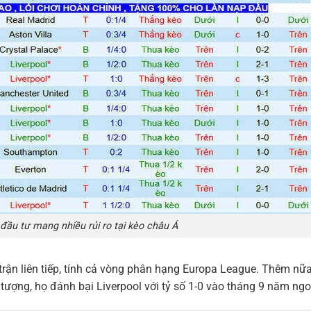
ỉ đầu tư mang nhiều rủi ro tại kèo châu Á
trận liên tiếp, tính cả vòng phân hạng Europa League. Thêm nữa
n tượng, họ đánh bại Liverpool với tỷ số 1-0 vào tháng 9 năm ngo