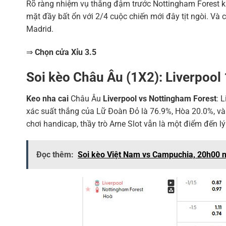
Rõ ràng nhiệm vụ thắng đậm trước Nottingham Forest k
mặt đầy bất ổn với 2/4 cuộc chiến mới đây tịt ngòi. Và c
Madrid.
⇒
Chọn cửa Xỉu 3.5
Soi kèo Châu Âu (1X2): Liverpool 
Keo nha cai
Châu Âu
Liverpool vs Nottingham Forest
: 
xác suất thắng của Lữ Đoàn Đỏ là 76.9%, Hòa 20.0%, và
chơi handicap, thầy trò Arne Slot vẫn là một điểm đến l
Đọc thêm:
Soi kèo Việt Nam vs Campuchia, 20h00 