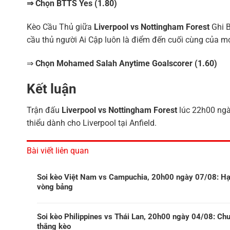
⇒ Chọn BTTS Yes (1.80)
Kèo Cầu Thủ giữa
Liverpool vs Nottingham Forest
Ghi B
cầu thủ người Ai Cập luôn là điểm đến cuối cùng của m
⇒
Chọn Mohamed Salah Anytime Goalscorer (1.60)
Kết luận
Trận đấu
Liverpool vs Nottingham Forest
lúc 22h00 ngày
thiểu dành cho Liverpool tại Anfield.
Bài viết liên quan
Soi kèo Việt Nam vs Campuchia, 20h00 ngày 07/08: H
vòng bảng
Soi kèo Philippines vs Thái Lan, 20h00 ngày 04/08: Ch
thắng kèo