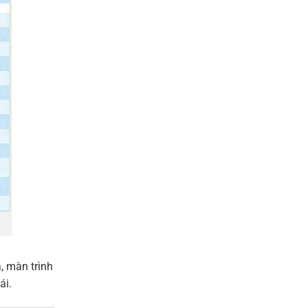
, màn trình
ái.