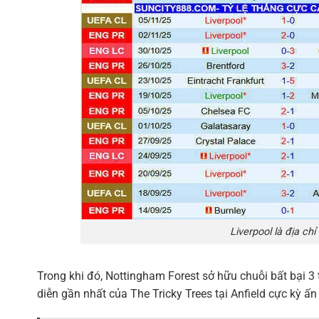
Thủ thuật
Chatbox
Liverpool là địa ch
Trong khi đó, Nottingham Forest sở hữu chuỗi bất bại 3 
diễn gần nhất của The Tricky Trees tại Anfield cực kỳ ấ