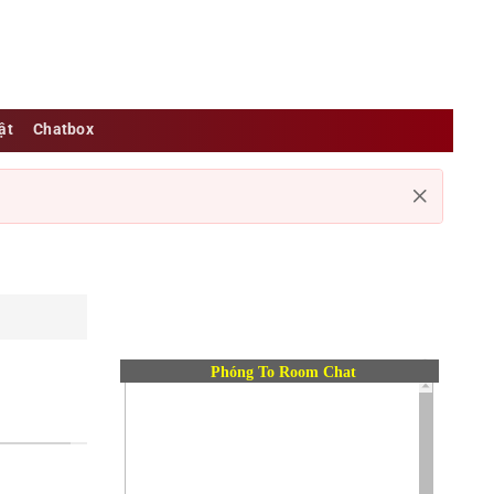
ật
Chatbox
Phóng To Room Chat