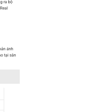
g ra bộ
 Real
phản ánh
o tại sân