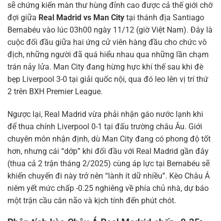
sẽ chứng kiến màn thư hùng đỉnh cao được cả thế giới chờ
Asean Cup 2026
đợi giữa
Real Madrid vs Man City
tại thánh địa Santiago
Ngoại Hạng Anh
Bernabéu vào lúc 03h00 ngày 11/12 (giờ Việt Nam). Đây là
cuộc đối đầu giữa hai ứng cử viên hàng đầu cho chức vô
Cúp C1
địch, những người đã quá hiểu nhau qua những lần chạm
trán nảy lửa. Man City đang hừng hực khí thế sau khi đè
Cúp C2
bẹp Liverpool 3-0 tại giải quốc nội, qua đó leo lên vị trí thứ
Việt Nam
2 trên BXH Premier League.
La Liga
Ngược lại, Real Madrid vừa phải nhận gáo nước lạnh khi
để thua chính Liverpool 0-1 tại đấu trường châu Âu. Giới
Serie A
chuyên môn nhận định, dù Man City đang có phong độ tốt
hơn, nhưng cái “dớp” khi đối đầu với Real Madrid gần đây
Bundesliga
(thua cả 2 trận tháng 2/2025) cùng áp lực tại Bernabéu sẽ
Bóng đá quốc tế
khiến chuyến đi này trở nên “lành ít dữ nhiều”. Kèo Châu Á
niêm yết mức chấp -0.25 nghiêng về phía chủ nhà, dự báo
World Cup
một trận cầu cân não và kịch tính đến phút chót.
Thủ thuật