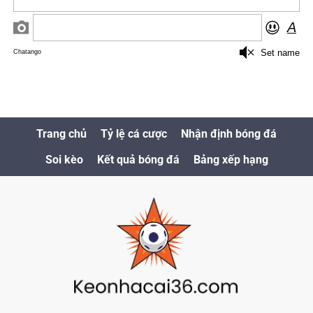
Trang chủ
Tỷ lệ cá cược
Nhận định bóng đá
Soi kèo
Kết quả bóng đá
Bảng xếp hạng