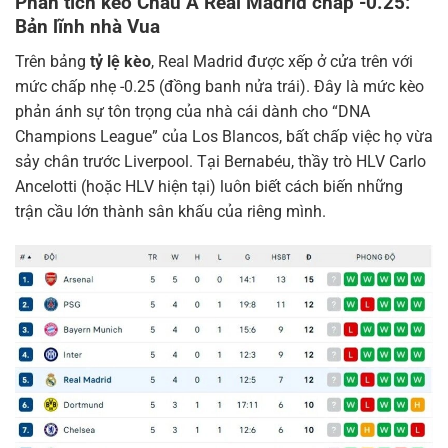
Phân tích kèo Châu Á Real Madrid chấp -0.25:
Bản lĩnh nhà Vua
Chatbox
Trên bảng
tỷ lệ kèo
, Real Madrid được xếp ở cửa trên với
mức chấp nhẹ -0.25 (đồng banh nửa trái). Đây là mức kèo
phản ánh sự tôn trọng của nhà cái dành cho “DNA
Champions League” của Los Blancos, bất chấp việc họ vừa
sảy chân trước Liverpool. Tại Bernabéu, thầy trò HLV Carlo
Ancelotti (hoặc HLV hiện tại) luôn biết cách biến những
trận cầu lớn thành sân khấu của riêng mình.