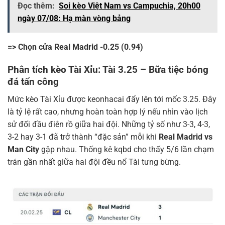
Đọc thêm:
Soi kèo Việt Nam vs Campuchia, 20h00
ngày 07/08: Hạ màn vòng bảng
=> Chọn cửa Real Madrid -0.25 (0.94)
Phân tích kèo Tài Xỉu: Tài 3.25 – Bữa tiệc bóng
đá tấn công
Mức kèo Tài Xỉu được keonhacai đẩy lên tới mốc 3.25. Đây
là tỷ lệ rất cao, nhưng hoàn toàn hợp lý nếu nhìn vào lịch
sử đối đầu điên rồ giữa hai đội. Những tỷ số như 3-3, 4-3,
3-2 hay 3-1 đã trở thành “đặc sản” mỗi khi
Real Madrid vs
Man City
gặp nhau. Thống kê kqbd cho thấy 5/6 lần chạm
trán gần nhất giữa hai đội đều nổ Tài tưng bừng.