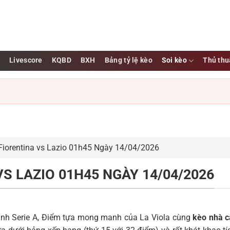
u
Livescore
KQBD
BXH
Bảng tỷ lệ kèo
Soi kèo
Thủ thu
 Fiorentina vs Lazio 01h45 Ngày 14/04/2026
VS LAZIO 01H45 NGÀY 14/04/2026
định Serie A, Điểm tựa mong manh của La Viola cùng
kèo nhà c