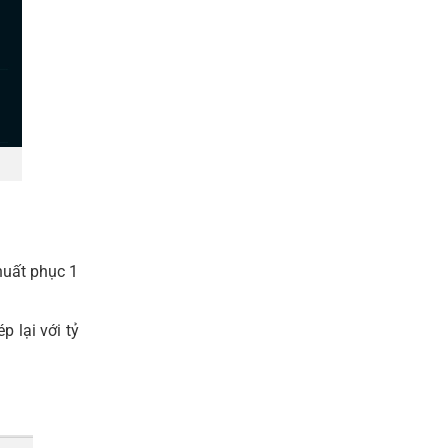
huất phục 1
 lại với tỷ