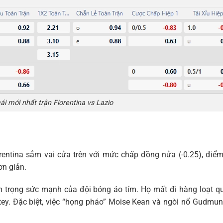
ái mới nhất trận Fiorentina vs Lazio
rentina sắm vai cửa trên với mức chấp đồng nửa (-0.25), điểm
ơn giản.
 trọng sức mạnh của đội bóng áo tím. Họ mất đi hàng loạt q
tey. Đặc biệt, việc “họng pháo” Moise Kean và ngòi nổ Gudmu