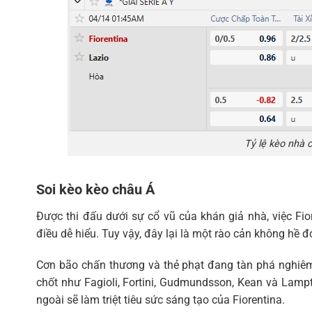
Tỷ lệ kèo nhà c
Soi kèo kèo châu Á
Được thi đấu dưới sự cổ vũ của khán giả nhà, việc Fio
điều dễ hiểu. Tuy vậy, đây lại là một rào cản không hề đ
Cơn bão chấn thương và thẻ phạt đang tàn phá nghiêm
chốt như Fagioli, Fortini, Gudmundsson, Kean và Lamp
ngoài sẽ làm triệt tiêu sức sáng tạo của Fiorentina.