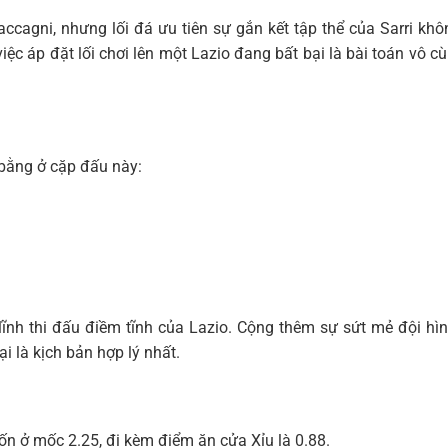
Zaccagni, nhưng lối đá ưu tiên sự gắn kết tập thể của Sarri kh
iệc áp đặt lối chơi lên một Lazio đang bất bại là bài toán vô c
 bằng ở cặp đấu này:
ĩnh thi đấu điềm tĩnh của Lazio. Cộng thêm sự sứt mẻ đội hìn
i là kịch bản hợp lý nhất.
ốn ở mốc 2.25, đi kèm điểm ăn cửa Xỉu là 0.88.