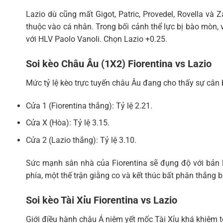
Lazio dù cũng mất Gigot, Patric, Provedel, Rovella và 
thuộc vào cá nhân. Trong bối cảnh thể lực bị bào mòn, v
với HLV Paolo Vanoli. Chọn Lazio +0.25.
Soi kèo Châu Âu (1X2) Fiorentina vs Lazio
Mức tỷ lệ kèo trực tuyến châu Âu đang cho thấy sự cân
Cửa 1 (Fiorentina thắng): Tỷ lệ 2.21.
Cửa X (Hòa): Tỷ lệ 3.15.
Cửa 2 (Lazio thắng): Tỷ lệ 3.10.
Sức mạnh sân nhà của Fiorentina sẽ đụng độ với bản l
phía, một thế trận giằng co và kết thúc bất phân thắng bạ
Soi kèo Tài Xỉu Fiorentina vs Lazio
Giới điều hành châu Á niêm yết mốc Tài Xỉu khá khiêm t