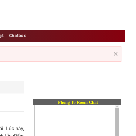
ật
Chatbox
Phóng To Room Chat
ái
. Lúc này,