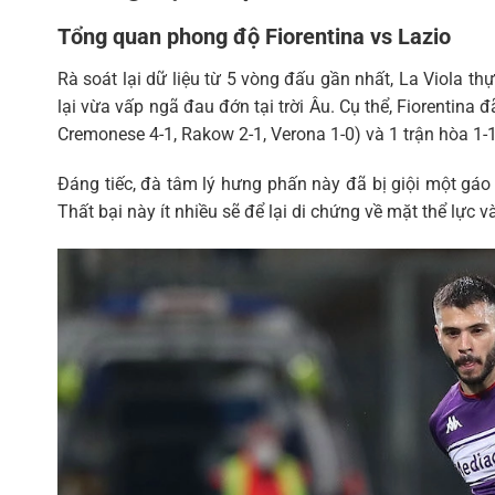
Thủ thuật
Tổng quan phong độ Fiorentina vs Lazio
Chatbox
Rà soát lại dữ liệu từ 5 vòng đấu gần nhất, La Viola t
lại vừa vấp ngã đau đớn tại trời Âu. Cụ thể, Fiorentina đ
Cremonese 4-1, Rakow 2-1, Verona 1-0) và 1 trận hòa 1-1
Đáng tiếc, đà tâm lý hưng phấn này đã bị giội một gáo 
Thất bại này ít nhiều sẽ để lại di chứng về mặt thể lực v