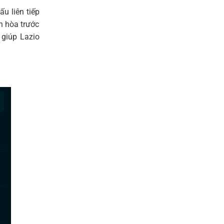
ấu liên tiếp
ận hòa trước
 giúp Lazio