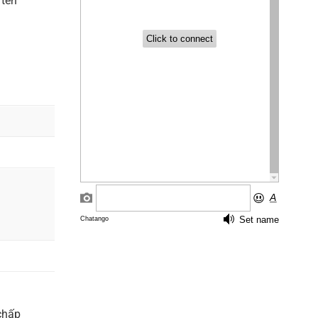
 tên
chấp