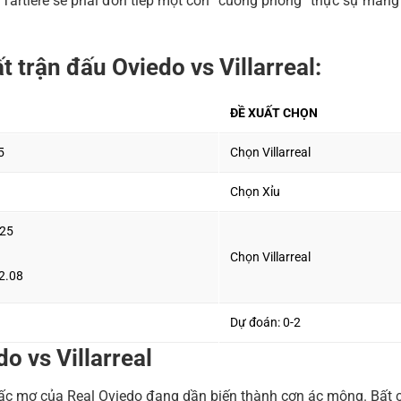
 Tartiere sẽ phải đón tiếp một cơn “cuồng phong” thực sự mang
t trận đấu Oviedo vs Villarreal:
ĐỀ XUẤT CHỌN
5
Chọn Villarreal
Chọn Xỉu
.25
Chọn Villarreal
:2.08
Dự đoán: 0-2
o vs Villarreal
iấc mơ của Real Oviedo đang dần biến thành cơn ác mộng. Bất 