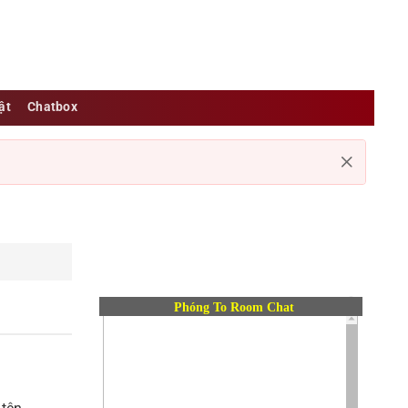
ật
Chatbox
Phóng To Room Chat