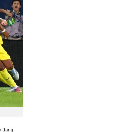
no đang