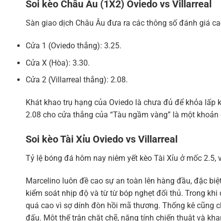
Soi kèo Châu Âu (1X2) Oviedo vs Villarreal
Sàn giao dịch Châu Âu đưa ra các thông số đánh giá ca
Cửa 1 (Oviedo thắng): 3.25.
Cửa X (Hòa): 3.30.
Cửa 2 (Villarreal thắng): 2.08.
Khát khao trụ hạng của Oviedo là chưa đủ để khỏa lấp k
2.08 cho cửa thắng của “Tàu ngầm vàng” là một khoản đ
Soi kèo Tài Xỉu Oviedo vs Villarreal
Tỷ lệ bóng đá hôm nay niêm yết kèo Tài Xỉu ở mốc 2.5, 
Marcelino luôn đề cao sự an toàn lên hàng đầu, đặc biệt
kiểm soát nhịp độ và từ từ bóp nghẹt đối thủ. Trong k
quá cao vì sợ dính đòn hồi mã thương. Thống kê cũng chỉ 
đấu. Một thế trận chặt chẽ, nặng tính chiến thuật và kha