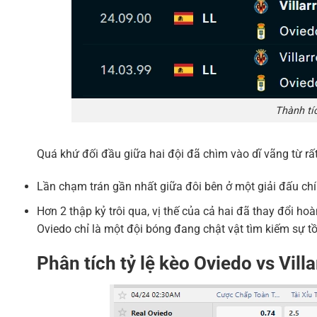
Thành tíc
Quá khứ đối đầu giữa hai đội đã chìm vào dĩ vãng từ rất
Lần chạm trán gần nhất giữa đôi bên ở một giải đấu chính
Hơn 2 thập kỷ trôi qua, vị thế của cả hai đã thay đổi ho
Oviedo chỉ là một đội bóng đang chật vật tìm kiếm sự tồ
Phân tích tỷ lệ kèo Oviedo vs Villa