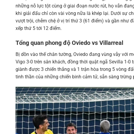
những nỗ lực tột cùng ở giai đoạn nước rút, họ vẫn đang
Thủ thuật
khi giải đấu chỉ còn vài vòng nữa là khép lại. Dưới sự 
Chatbox
vượt trội, chễm chệ ở vị trí thứ 3 (61 điểm) và gần n
xếp thứ 5 tới 12 điểm.
Tổng quan phong độ Oviedo vs Villarreal
Bị dồn vào thế chân tường, Oviedo đang vùng vẫy với mộ
Vigo 3-0 trên sân khách, đồng thời quật ngã Sevilla 1-0 
giành được 3 chiến thắng và 1 trận hòa trong 5 vòng đấ
tinh thần của những chiến binh cảm tử, sẵn sàng trừng 