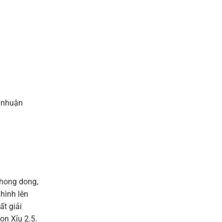
i nhuận
thong dong,
hình lên
ất giải
ọn Xỉu 2.5.