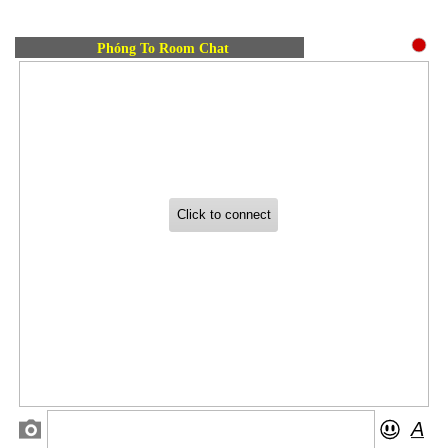
Phóng To Room Chat