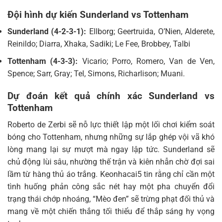
Đội hình dự kiến Sunderland vs Tottenham
Sunderland (4-2-3-1):
Ellborg; Geertruida, O’Nien, Alderete,
Reinildo; Diarra, Xhaka, Sadiki; Le Fee, Brobbey, Talbi
Tottenham (4-3-3):
Vicario; Porro, Romero, Van de Ven,
Spence; Sarr, Gray; Tel, Simons, Richarlison; Muani.
Dự đoán kết quả chính xác Sunderland vs
Tottenham
Roberto de Zerbi sẽ nỗ lực thiết lập một lối chơi kiểm soát
bóng cho Tottenham, nhưng những sự lắp ghép vội vã khó
lòng mang lại sự mượt mà ngay lập tức. Sunderland sẽ
chủ động lùi sâu, nhường thế trận và kiên nhẫn chờ đợi sai
lầm từ hàng thủ áo trắng.
Keonhacai5
tin rằng chỉ cần một
tình huống phản công sắc nét hay một pha chuyển đổi
trạng thái chớp nhoáng, “Mèo đen” sẽ trừng phạt đối thủ và
mang về một chiến thắng tối thiểu để thắp sáng hy vọng