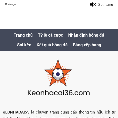
Trang chủ
Tỷ lệ cá cược
Nhận định bóng đá
Soi kèo
Kết quả bóng đá
Bảng xếp hạng
KEONHACAI55
là chuyên trang cung cấp thông tin hữu ích từ