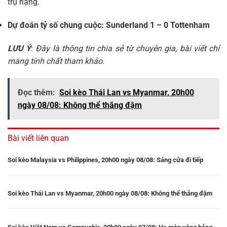
trụ hạng.
Dự đoán tỷ số chung cuộc: Sunderland 1 – 0 Tottenham
LƯU Ý
:
Đây là thông tin chia sẻ từ chuyên gia, bài viết chỉ
mang tính chất tham khảo.
Đọc thêm:
Soi kèo Thái Lan vs Myanmar, 20h00
ngày 08/08: Không thể thắng đậm
Bài viết liên quan
Soi kèo Malaysia vs Philippines, 20h00 ngày 08/08: Sáng cửa đi tiếp
Soi kèo Thái Lan vs Myanmar, 20h00 ngày 08/08: Không thể thắng đậm