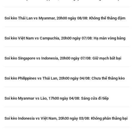
Soi kèo Thái Lan vs Myanmar, 20h00 ngày 08/08: Không thể thắng đậm
Soi kèo Việt Nam vs Campuchia, 20h00 ngày 07/08: Hạ màn vòng bảng
Soi kèo Singapore vs Indonesia, 20h00 ngày 07/08: Giữ mạch bất bại
Soi kèo Philippines vs Thái Lan, 20h00 ngày 04/08: Chưa thể thắng kèo
Soi kèo Myanmar vs Lào, 17h00 ngày 04/08: Sáng cửa đi tiếp
Soi kèo Indonesia vs Việt Nam, 20h30 ngày 03/08: Không phân thắng bại