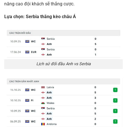
năng cao đội khách sẽ thắng cược.
Lựa chọn: Serbia thắng kèo châu Á
Lịch sử đối đầu Anh vs Serbia