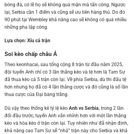
bóng đá
, có lẽ họ sẽ không quá mặn mà tấn công. Ngược
lại, Serbia cần 1 điểm và cũng sẽ ưu tiên hàng thủ. Do đó
90 phút tại Wembley khả năng cao sẽ không có quá nhiều
những pha lập công.
Lựa chọn: Xỉu cả trận
Soi kèo chấp châu Á
Theo keonhacai, sau tổng cộng 8 trận từ đầu năm 2025,
đội tuyển Anh chỉ có 3 lần thắng kèo và tệ hơn là Tam Sư
đã thua kèo cả 5 trận còn lại. Về phía Serbia, dù thi đấu tệ
hơn nhưng họ đã có 4 lần thắng cược và đó cũng là số lần
thua cược của Đại bàng trắng.
Dù vậy theo thống kê tỷ lệ kèo
Anh vs Serbia
, trong 2 lần
đối đầu trước, tuyển Anh vẫn nhỉnh hơn với một lần thắng
kèo và hòa kèo ở trận còn lại. Tuy nhiên như đã nhận định,
khả năng cao Tam Sư sẽ “nhả” trận này cho Serbia và khả