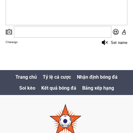
Trang chủ
Tỷ lệ cá cược
Nhận định bóng đá
Soi kèo
Kết quả bóng đá
Bảng xếp hạng