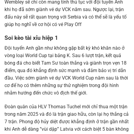
Wembley sẽ chỉ còn mang tính thủ tục với đội tuyển Anh
Asean Cup 2026
khi họ đã sớm giành vé dự VCK năm sau. Ngược lại, trận
đấu này sẽ rất quan trọng với Serbia và có thể sẽ là yếu tố
Ngoại Hạng Anh
giúp họ nghĩ về cơ hội có vé Play Off
Cúp C1
Soi kèo tài xỉu
hiệp 1
Cúp C2
Đội tuyển Anh gần như không gặp bất kỳ khó khăn nào ở
Việt Nam
vòng loại World Cup tại bảng K. Sau 6 lượt trận, kết quả
bóng đá cho biết Tam Sư toàn thắng và giành trọn vẹn 18
La Liga
điểm, qua đó khẳng định sức mạnh và đảm bảo vị trí dẫn
đầu. Việc sớm giành vé dự VCK World Cup năm sau là thời
Serie A
cơ để họ có thêm những sự thử nghiệm trong đội hình
Bundesliga
nhằm hướng đến chức vô địch thế giới.
Bóng đá quốc tế
Đoàn quân của HLV Thomas Tuchel mới chỉ thua một trận
trong năm 2025 và đó là trận giao hữu, còn lại họ thắng cả
World Cup
7 trận. Phong độ hủy diệt được khẳng định ở trận gần nhất
khi Anh dễ dàng “vùi dập” Latvia với cách biệt 5 bàn không
Thủ thuật