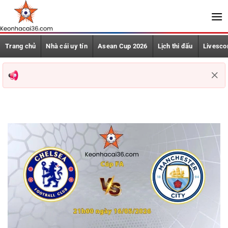
Bỏ
qua
nội
Trang chủ
dung
Trang chủ
Nhà cái uy tín
Asean Cup 2026
Lịch thi đấu
Livesco
Nhà cái uy tín
Asean Cup 2026
Lịch thi đấu
Livescore
KQBD
BXH
Bảng tỷ lệ kèo
Soi kèo