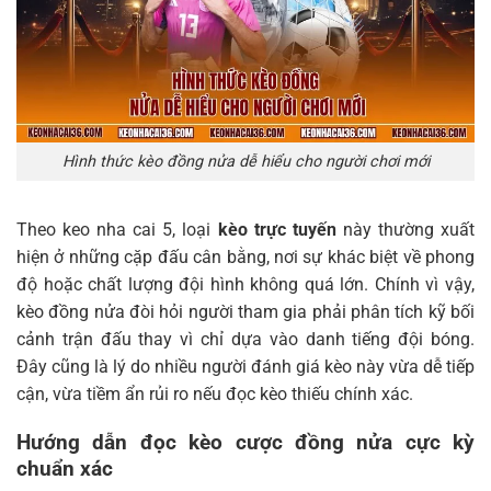
Chatbox
Hình thức kèo đồng nửa dễ hiểu cho người chơi mới
Theo keo nha cai 5, loại
kèo trực tuyến
này thường xuất
hiện ở những cặp đấu cân bằng, nơi sự khác biệt về phong
độ hoặc chất lượng đội hình không quá lớn. Chính vì vậy,
kèo đồng nửa
đòi hỏi người tham gia phải phân tích kỹ bối
cảnh trận đấu thay vì chỉ dựa vào danh tiếng đội bóng.
Đây cũng là lý do nhiều người đánh giá kèo này vừa dễ tiếp
cận, vừa tiềm ẩn rủi ro nếu đọc kèo thiếu chính xác.
Hướng dẫn đọc kèo cược đồng nửa cực kỳ
chuẩn xác