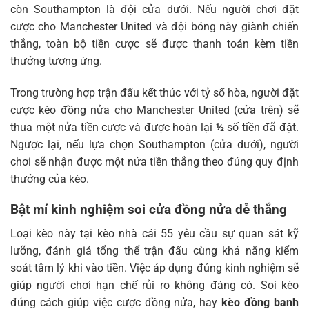
còn Southampton là đội cửa dưới. Nếu người chơi đặt
cược cho Manchester United và đội bóng này giành chiến
thắng, toàn bộ tiền cược sẽ được thanh toán kèm tiền
thưởng tương ứng.
Trong trường hợp trận đấu kết thúc với tỷ số hòa, người đặt
cược
kèo đồng nửa
cho Manchester United (cửa trên) sẽ
thua một nửa tiền cược và được hoàn lại
½
số tiền đã đặt.
Ngược lại, nếu lựa chọn Southampton (cửa dưới), người
chơi sẽ nhận được một nửa tiền thắng theo đúng quy định
thưởng của kèo.
Bật mí kinh nghiệm soi cửa đồng nửa dễ thắng
Loại kèo này tại kèo nhà cái 55 yêu cầu sự quan sát kỹ
lưỡng, đánh giá tổng thể trận đấu cùng khả năng kiểm
soát tâm lý khi vào tiền. Việc áp dụng đúng kinh nghiệm sẽ
giúp người chơi hạn chế rủi ro không đáng có. Soi kèo
đúng cách giúp việc cược đồng nửa, hay
kèo đồng banh