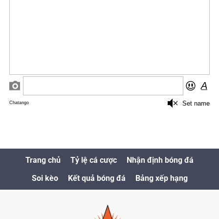
Trang chủ
Tỷ lệ cá cược
Nhận định bóng đá
Soi kèo
Kết quả bóng đá
Bảng xếp hạng