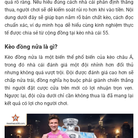
quá rõ ràng. Nếu hiểu đúng cách nhà cái phân định thắng
Asean Cup 2026
thua, người chơi sẽ dễ kiểm soát rủi ro hơn khi vào tiền. Nội
dung dưới đây sẽ giúp bạn nắm rõ bản chất kèo, cách đọc
Ngoại Hạng Anh
chuẩn xác, ví dụ minh họa dễ hiểu cùng kinh nghiệm thực
Cúp C1
tế được chia sẻ từ cộng đồng tại kèo nhà cái
55
.
Cúp C2
Kèo đồng nửa là gì?
Việt Nam
Kèo đồng nửa
là một biến thể phổ biến của kèo châu Á,
trong đó nhà cái đánh giá một đội nhỉnh hơn đối thủ
La Liga
nhưng không quá vượt trội. Đội được đánh giá cao hơn sẽ
chấp nửa trái, đồng nghĩa họ buộc phải giành chiến thắng
Serie A
thì người đặt cược cửa trên mới có lợi nhuận trọn vẹn.
Bundesliga
Ngược lại, đội cửa dưới chỉ cần không thua là đã mang lại
kết quả có lợi cho người chơi.
Bóng đá quốc tế
World Cup
Thủ thuật