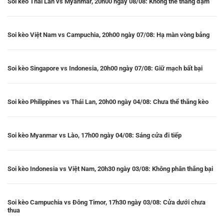
Soi kèo Thái Lan vs Myanmar, 20h00 ngày 08/08: Không thể thắng đậm
Soi kèo Việt Nam vs Campuchia, 20h00 ngày 07/08: Hạ màn vòng bảng
Soi kèo Singapore vs Indonesia, 20h00 ngày 07/08: Giữ mạch bất bại
Soi kèo Philippines vs Thái Lan, 20h00 ngày 04/08: Chưa thể thắng kèo
Soi kèo Myanmar vs Lào, 17h00 ngày 04/08: Sáng cửa đi tiếp
Soi kèo Indonesia vs Việt Nam, 20h30 ngày 03/08: Không phân thắng bại
Soi kèo Campuchia vs Đông Timor, 17h30 ngày 03/08: Cửa dưới chưa
thua