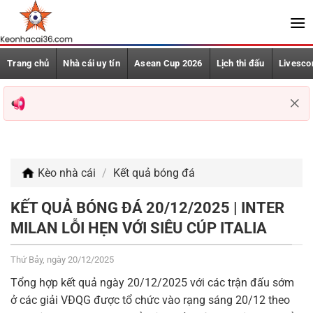
Bỏ
qua
nội
Trang chủ
dung
Trang chủ
Nhà cái uy tín
Asean Cup 2026
Lịch thi đấu
Livesco
Nhà cái uy tín
Asean Cup 2026
Lịch thi đấu
Kèo nhà cái
/
Kết quả bóng đá
Livescore
KẾT QUẢ BÓNG ĐÁ 20/12/2025 | INTER
KQBD
MILAN LỖI HẸN VỚI SIÊU CÚP ITALIA
BXH
Thứ Bảy, ngày 20/12/2025
Bảng tỷ lệ kèo
Tổng hợp kết quả ngày 20/12/2025 với các trận đấu sớm
Soi kèo
ở các giải VĐQG được tổ chức vào rạng sáng 20/12 theo