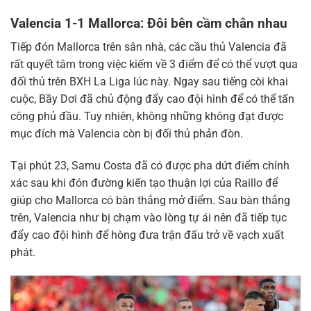
Valencia 1-1 Mallorca: Đôi bên cầm chân nhau
Tiếp đón Mallorca trên sân nhà, các cầu thủ Valencia đã
rất quyết tâm trong việc kiếm về 3 điểm để có thể vượt qua
đối thủ trên BXH La Liga lúc này. Ngay sau tiếng còi khai
cuộc, Bầy Dơi đã chủ động đẩy cao đội hình để có thể tấn
công phủ đầu. Tuy nhiên, không những không đạt được
mục đích mà Valencia còn bị đối thủ phản đòn.
Tại phút 23, Samu Costa đã có được pha dứt điểm chính
xác sau khi đón đường kiến tạo thuận lợi của Raillo để
giúp cho Mallorca có bàn thắng mở điểm. Sau bàn thắng
trên, Valencia như bị chạm vào lòng tự ái nên đã tiếp tục
đẩy cao đội hình để hòng đưa trận đấu trở về vạch xuất
phát.