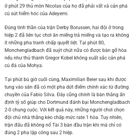
ở phút 29 thủ môn Nicolas của họ đã phải vất vả cản phá
cú sút hiểm hóc của Adeyemi.
Đúng tinh thần của trận Derby Borussen, hai đội ở trong
hiệp 2 đã liên tục chơi ăn miếng trả miếng và tạo ra không
ít những pha tranh chấp quyết liệt. Tại phút 80,
Monchengladbach đã suýt chút nữa có được bàn gỡ hòa
nếu như thủ thành Gregor Kobel không xuất sắc cản phá
cú đá của Mohya.
Tại phút bù giờ cuối cùng, Maximilian Beier sau khi được
tung vào sân đã có một pha dứt điểm chính xác từ đường
chuyền của Fabio Silva. Đây cũng chính là bàn thắng ấn
định tỷ số giúp cho Dortmund đánh bại Monchengladbach
2-0 chung cuộc. Với kết quả này, những người chơi chọn
đội chủ nhà thắng kèo chấp mức rate 1 hòa. Tuy nhiên,
trận đấu đã không nổ Tài 3 bàn đầu trận khi mà chỉ có
đúng 2 pha lập công sau 2 hiệp.