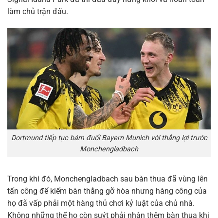
làm chủ trận đấu.
Dortmund tiếp tục bám đuổi Bayern Munich với thắng lợi trước
Monchengladbach
Trong khi đó, Monchengladbach sau bàn thua đã vùng lên
tấn công để kiếm bàn thắng gỡ hòa nhưng hàng công của
họ đã vấp phải một hàng thủ chơi kỷ luật của chủ nhà.
Không những thế họ còn suýt phải nhận thêm bàn thua khi