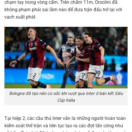
chạm tay trong vòng cấm. Trên chấm 11m, Orsolini đã
Chatbox
không phạm phải sai lầm nào để đưa trận đấu trở lại với
vạch xuất phát.
Bologna đã tạo nên cú sốc khi vượt qua Inter ở bán kết Siêu
Cúp Italia
Tại hiệp 2, các cầu thủ Inter vẫn là những người hoàn toàn
kiểm soát thế trận và liên tục tạo ra các đợt tấn công như