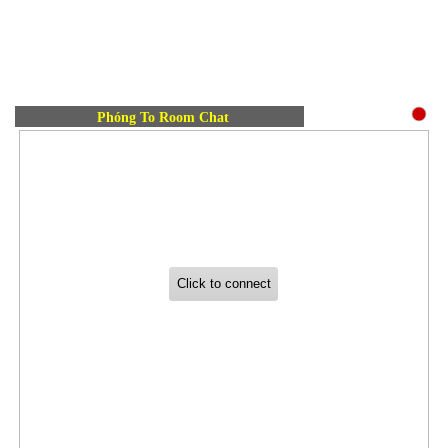
Phóng To Room Chat