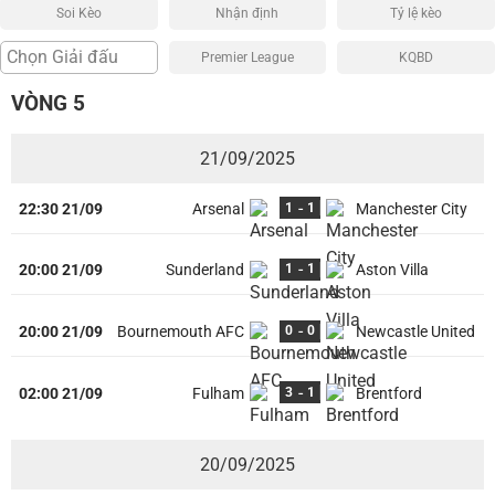
Soi Kèo
Nhận định
Tỷ lệ kèo
Chatbox
Premier League
KQBD
VÒNG 5
21/09/2025
-
22:30 21/09
Arsenal
1
1
Manchester City
-
20:00 21/09
Sunderland
1
1
Aston Villa
-
20:00 21/09
Bournemouth AFC
0
0
Newcastle United
-
02:00 21/09
Fulham
3
1
Brentford
20/09/2025