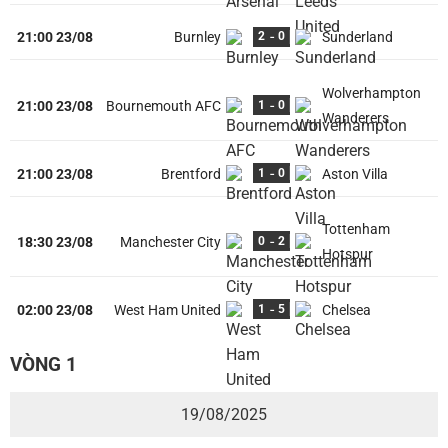
-
21:00 23/08
Burnley
2
0
Sunderland
Wolverhampton
-
21:00 23/08
Bournemouth AFC
1
0
Wanderers
-
21:00 23/08
Brentford
1
0
Aston Villa
Tottenham
-
18:30 23/08
Manchester City
0
2
Hotspur
-
02:00 23/08
West Ham United
1
5
Chelsea
VÒNG 1
19/08/2025