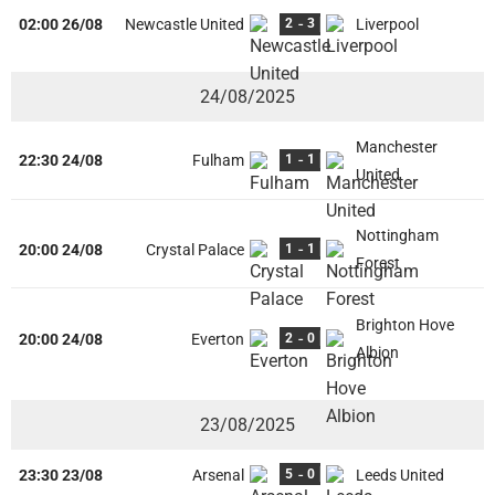
-
02:00 26/08
Newcastle United
2
3
Liverpool
24/08/2025
Manchester
-
22:30 24/08
Fulham
1
1
United
Nottingham
-
20:00 24/08
Crystal Palace
1
1
Forest
Brighton Hove
-
20:00 24/08
Everton
2
0
Albion
23/08/2025
-
23:30 23/08
Arsenal
5
0
Leeds United