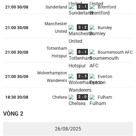
-
21:00 30/08
Sunderland
2
1
Brentford
Manchester
-
21:00 30/08
3
2
Burnley
United
Tottenham
-
21:00 30/08
0
1
Bournemouth AFC
Hotspur
Wolverhampton
-
21:00 30/08
2
3
Everton
Wanderers
-
18:30 30/08
Chelsea
2
0
Fulham
VÒNG 2
26/08/2025