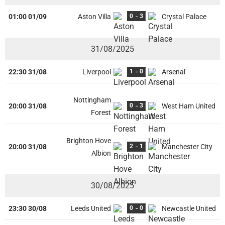
-
01:00 01/09
Aston Villa
0
3
Crystal Palace
31/08/2025
-
22:30 31/08
Liverpool
1
0
Arsenal
Nottingham
-
20:00 31/08
0
3
West Ham United
Forest
Brighton Hove
-
20:00 31/08
2
1
Manchester City
Albion
30/08/2025
-
23:30 30/08
Leeds United
0
0
Newcastle United