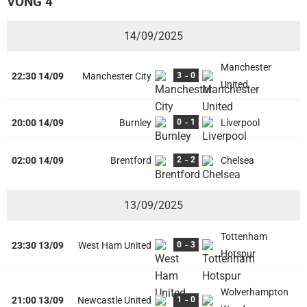
VÒNG 4
14/09/2025
Manchester
-
22:30 14/09
Manchester City
3
0
United
-
20:00 14/09
Burnley
0
1
Liverpool
-
02:00 14/09
Brentford
2
2
Chelsea
13/09/2025
Tottenham
-
23:30 13/09
West Ham United
0
3
Hotspur
Wolverhampton
-
21:00 13/09
Newcastle United
1
0