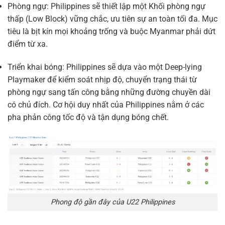
Phòng ngự: Philippines sẽ thiết lập một Khối phòng ngự
thấp (Low Block) vững chắc, ưu tiên sự an toàn tối đa. Mục
tiêu là bịt kín mọi khoảng trống và buộc Myanmar phải dứt
điểm từ xa.
Triển khai bóng: Philippines sẽ dựa vào một Deep-lying
Playmaker để kiểm soát nhịp độ, chuyển trạng thái từ
phòng ngự sang tấn công bằng những đường chuyền dài
có chủ đích. Cơ hội duy nhất của Philippines nằm ở các
pha phản công tốc độ và tận dụng bóng chết.
Phong độ gần đây của U22 Philippines