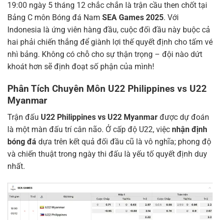
19:00 ngày 5 tháng 12 chắc chắn là trận cầu then chốt tại
Asean Cup 2026
Bảng C môn Bóng đá Nam
SEA Games 2025
. Với
Ngoại Hạng Anh
Indonesia là ứng viên hàng đầu, cuộc đối đầu này buộc cả
hai phải chiến thắng để giành lợi thế quyết định cho tấm vé
Cúp C1
nhì bảng. Không có chỗ cho sự thận trọng – đội nào dứt
khoát hơn sẽ định đoạt số phận của mình!
Cúp C2
Phân Tích Chuyên Môn U22 Philippines vs U22
Việt Nam
Myanmar
La Liga
Trận đấu
U22 Philippines vs U22 Myanmar
được dự đoán
là một màn đấu trí cân não. Ở cấp độ U22, việc
nhận định
Serie A
bóng đá
dựa trên kết quả đối đầu cũ là vô nghĩa; phong độ
Bundesliga
và chiến thuật trong ngày thi đấu là yếu tố quyết định duy
nhất.
Bóng đá quốc tế
World Cup
Thủ thuật