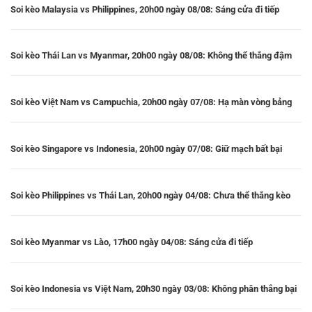
Soi kèo Malaysia vs Philippines, 20h00 ngày 08/08: Sáng cửa đi tiếp
Soi kèo Thái Lan vs Myanmar, 20h00 ngày 08/08: Không thể thắng đậm
Soi kèo Việt Nam vs Campuchia, 20h00 ngày 07/08: Hạ màn vòng bảng
Soi kèo Singapore vs Indonesia, 20h00 ngày 07/08: Giữ mạch bất bại
Soi kèo Philippines vs Thái Lan, 20h00 ngày 04/08: Chưa thể thắng kèo
Soi kèo Myanmar vs Lào, 17h00 ngày 04/08: Sáng cửa đi tiếp
Soi kèo Indonesia vs Việt Nam, 20h30 ngày 03/08: Không phân thắng bại