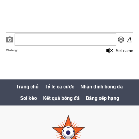
Trang chủ
Tỷ lệ cá cược
Nhận định bóng đá
Soi kèo
Kết quả bóng đá
Bảng xếp hạng