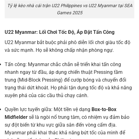
Tỷ lệ
kèo nhà cái
trận U22 Philippines vs U22 Myanmar tại SEA
Chatbox
Games 2025
U22 Myanmar: Lối Chơi Tốc Độ, Áp Đặt Tấn Công
U22 Myanmar bắt buộc phải phô diễn lối chơi giàu tốc độ
và sức mạnh. Họ sẽ không chấp nhận phòng ngự.
Tấn công: Myanmar chắc chắn sẽ triển khai tấn công
nhanh ngay từ đầu, áp dụng chiến thuật Pressing tầm
trung (Mid-Block Pressing) để cướp bóng và chuyển đổi
trạng thái dứt khoát. Họ phải tận dụng tốc độ và khả năng
xuyên phá của các cầu thủ chạy cánh.
Quyền lực tuyến giữa: Một tiền vệ dạng
Box-to-Box
Midfielder
sẽ là ngòi nổ trung tâm, có nhiệm vụ đảm bảo
sự đột biến từ khu vực giữa sân đến vòng cấm địa.
Myanmar phải khai thác khả năng bứt tốc của mình để