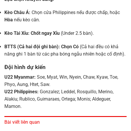
Kèo Châu Á:
Chọn cửa Philippines nếu được chấp, hoặc
Hòa
nếu kèo cân.
Kèo Tài Xỉu:
Chốt ngay Xỉu
(Under 2.5 bàn).
BTTS (Cả hai đội ghi bàn):
Chọn Có
(Cả hai đều có khả
năng ghi 1 bàn từ các pha bóng ngẫu nhiên hoặc cố định).
Đội hình dự kiến
U22 Myanmar:
Soe, Myat, Win, Nyein, Chaw, Kyaw, Toe,
Phyo, Aung, Htet, Saw.
U22 Philippines:
Gonzalez; Leddel, Rosquillo, Merino,
Alakiu; Rublico, Guimaraes, Ortega; Monis; Aldeguer,
Mamon.
Bài viết liên quan