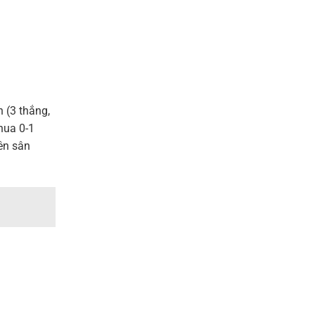
n (3 thắng,
hua 0-1
rên sân