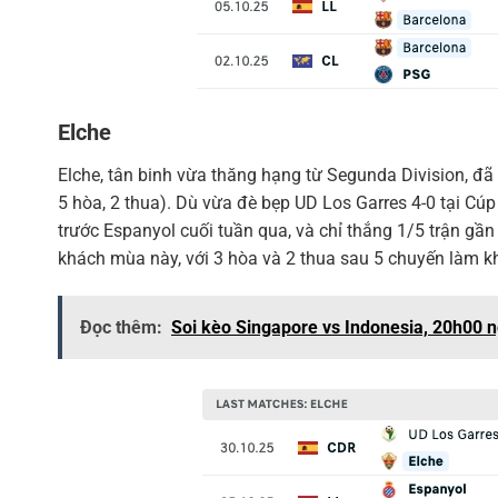
Elche
Elche, tân binh vừa thăng hạng từ Segunda Division, đã tạ
5 hòa, 2 thua). Dù vừa đè bẹp UD Los Garres 4-0 tại Cúp
trước Espanyol cuối tuần qua, và chỉ thắng 1/5 trận gần
khách mùa này, với 3 hòa và 2 thua sau 5 chuyến làm k
Đọc thêm:
Soi kèo Singapore vs Indonesia, 20h00 n