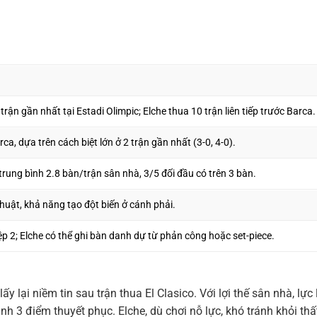
rận gần nhất tại Estadi Olimpic; Elche thua 10 trận liên tiếp trước Barca.
ca, dựa trên cách biệt lớn ở 2 trận gần nhất (3-0, 4-0).
i trung bình 2.8 bàn/trận sân nhà, 3/5 đối đầu có trên 3 bàn.
huật, khả năng tạo đột biến ở cánh phải.
ệp 2; Elche có thể ghi bàn danh dự từ phản công hoặc set-piece.
 lại niềm tin sau trận thua El Clasico. Với lợi thế sân nhà, lực
nh 3 điểm thuyết phục. Elche, dù chơi nỗ lực, khó tránh khỏi thấ