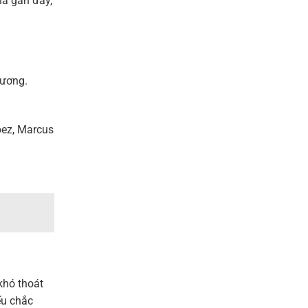
hà gần đây,
hương.
pez, Marcus
khó thoát
ếu chắc