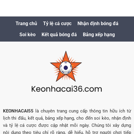
Trang chủ
Tỷ lệ cá cược
Nhận định bóng đá
Soi kèo
Kết quả bóng đá
Bảng xếp hạng
KEONHACAI55
là chuyên trang cung cấp thông tin hữu ích từ
lịch thi đấu, kết quả, bảng xếp hạng, cho đến soi kèo, nhận định
và tỷ lệ cá cược được cập nhật mỗi ngày. Chúng tôi xây dựng
nội dung theo tiêu chí rõ ràng, dễ hiểu, hỗ trợ người chơi tiếp