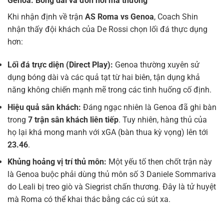
Genoa: Bóng dài và đòn hồi mã thương
Khi nhận định về trận
AS Roma vs Genoa
, Coach Shin
nhận thấy đội khách của De Rossi chọn lối đá thực dụng
hơn:
Lối đá trực diện (Direct Play):
Genoa thường xuyên sử
dụng bóng dài và các quả tạt từ hai biên, tận dụng khả
năng không chiến mạnh mẽ trong các tình huống cố định.
Hiệu quả sân khách:
Đáng ngạc nhiên là Genoa đã ghi bàn
trong
7 trận sân khách liên tiếp
. Tuy nhiên, hàng thủ của
họ lại khá mong manh với xGA (bàn thua kỳ vọng) lên tới
23.46
.
Khủng hoảng vị trí thủ môn:
Một yếu tố then chốt trận này
là Genoa buộc phải dùng thủ môn số 3 Daniele Sommariva
do Leali bị treo giò và Siegrist chấn thương. Đây là tử huyệt
mà Roma có thể khai thác bằng các cú sút xa.