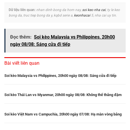
Dữ liệu liên quan:
nhan dinh bong da hom nay,
soi keo nha cai
, ty le keo
bong da, truc tiep bong da y, kqbd serie a,
keonhacai
5, nha cai uy tin.
Đọc thêm:
Soi kèo Malaysia vs Philippines, 20h00
ngày 08/08: Sáng cửa đi tiếp
Bài viết liên quan
Soi kèo Malaysia vs Philippines, 20h00 ngày 08/08: Sáng cửa đi tiếp
Soi kèo Thái Lan vs Myanmar, 20h00 ngày 08/08: Không thể thắng đậm
Soi kèo Việt Nam vs Campuchia, 20h00 ngày 07/08: Hạ màn vòng bảng