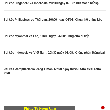
Soi kèo Singapore vs Indonesia, 20h00 ngày 07/08: Giữ mạch bất bại
Soi kèo Philippines vs Thái Lan, 20h00 ngày 04/08: Chưa thể thắng kèo
Soi kèo Myanmar vs Lào, 17h00 ngày 04/08: Sáng cửa đi tiếp
Soi kèo Indonesia vs Việt Nam, 20h30 ngày 03/08: Không phân thắng bại
Soi kèo Campuchia vs Đông Timor, 17h30 ngày 03/08: Cửa dưới chưa
thua
Phóng To Room Chat