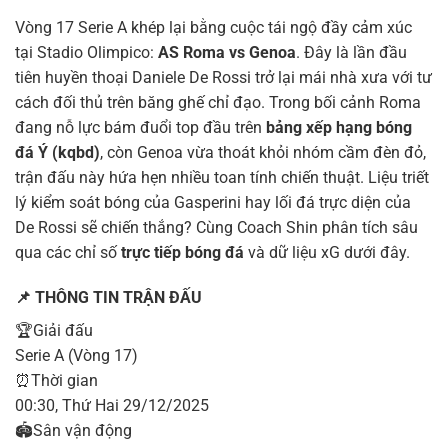
Asean Cup 2026
Vòng 17 Serie A khép lại bằng cuộc tái ngộ đầy cảm xúc
tại Stadio Olimpico:
AS Roma vs Genoa
. Đây là lần đầu
Ngoại Hạng Anh
tiên huyền thoại Daniele De Rossi trở lại mái nhà xưa với tư
Cúp C1
cách đối thủ trên băng ghế chỉ đạo. Trong bối cảnh Roma
đang nỗ lực bám đuổi top đầu trên
bảng xếp hạng bóng
Cúp C2
đá Ý (kqbd)
, còn Genoa vừa thoát khỏi nhóm cầm đèn đỏ,
trận đấu này hứa hẹn nhiều toan tính chiến thuật. Liệu triết
Việt Nam
lý kiểm soát bóng của Gasperini hay lối đá trực diện của
La Liga
De Rossi sẽ chiến thắng? Cùng Coach Shin phân tích sâu
qua các chỉ số
trực tiếp bóng đá
và dữ liệu xG dưới đây.
Serie A
📌 THÔNG TIN TRẬN ĐẤU
Bundesliga
🏆
Giải đấu
Bóng đá quốc tế
Serie A (Vòng 17)
⏰
Thời gian
World Cup
00:30, Thứ Hai 29/12/2025
🏟️
Sân vận động
Thủ thuật