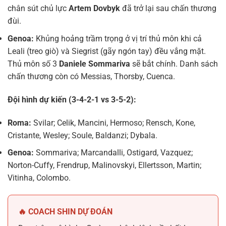
chân sút chủ lực
Artem Dovbyk
đã trở lại sau chấn thương
đùi.
Genoa:
Khủng hoảng trầm trọng ở vị trí thủ môn khi cả
Leali (treo giò) và Siegrist (gãy ngón tay) đều vắng mặt.
Thủ môn số 3
Daniele Sommariva
sẽ bắt chính. Danh sách
chấn thương còn có Messias, Thorsby, Cuenca.
Đội hình dự kiến (3-4-2-1 vs 3-5-2):
Roma:
Svilar; Celik, Mancini, Hermoso; Rensch, Kone,
Cristante, Wesley; Soule, Baldanzi; Dybala.
Genoa:
Sommariva; Marcandalli, Ostigard, Vazquez;
Norton-Cuffy, Frendrup, Malinovskyi, Ellertsson, Martin;
Vitinha, Colombo.
🔥 COACH SHIN DỰ ĐOÁN