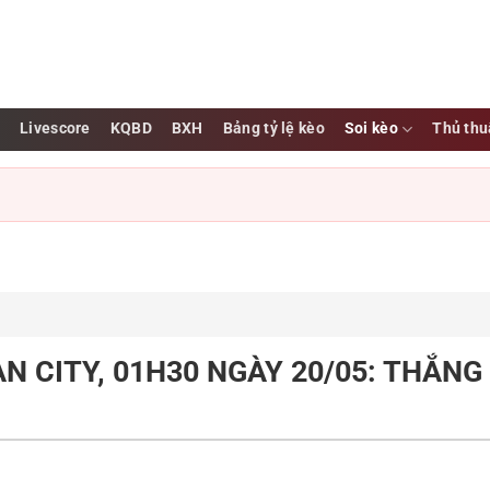
u
Livescore
KQBD
BXH
Bảng tỷ lệ kèo
Soi kèo
Thủ thu
 CITY, 01H30 NGÀY 20/05: THẮNG