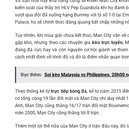
Và trận hòa này khả năng cũng sẽ khiến Man City khô
kiểm soát của thầy trò HLV Pep Guardiola khi họ đánh bạ
vượt qua đội đã xuống hạng Burnley với tỷ số 1-0 tại E
Palace, họ sẽ chính thức đăng quang bất chấp những n
Tuy nhiên, khi mùa giải chưa kết thúc, Man City vẫn sẽ
gặp khó, nhưng theo các chuyên gia
kèo trực tuyến
, 
đang đá cực hay và còn nguyên cơ hội giành vé tham
cách nhất định về trình độ và đó là điểm nhấn quan trọ
Đọc thêm:
Soi kèo Malaysia vs Philippines, 20h00 n
Theo thống kê từ
trực tiếp bóng đá
, kể từ năm 2015 đến
có tổng cộng 19 lần đối mặt và Man City chỉ duy nhất 1 l
Anh, Man City cũng thắng 16/17 trận đối mặt Bournemou
niên 2000, Man City cũng thắng tới 8 trận.
Thêm một lợi thế nữa của Man City ở trận đấu này, đó l