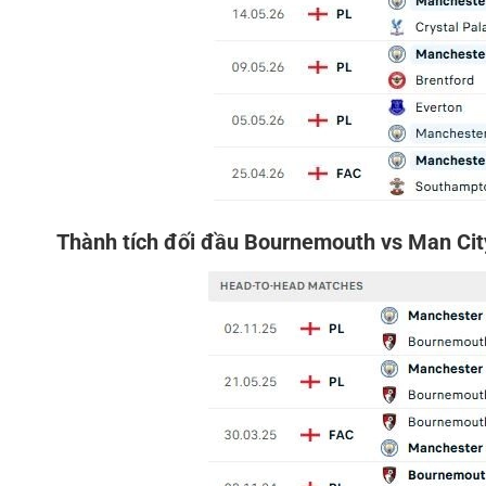
Thành tích đối đầu Bournemouth vs Man Cit