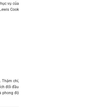
phục vụ của
 Lewis Cook
. Thậm chí,
ích đối đầu
và phong độ