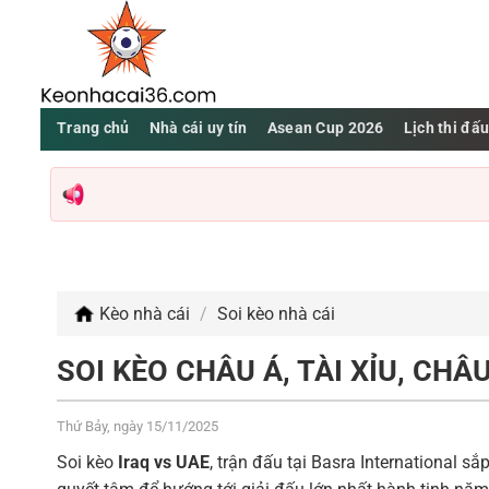
Bỏ
qua
nội
dung
Trang chủ
Nhà cái uy tín
Asean Cup 2026
Lịch thi đấ
Trang chủ
Nhà cái uy tín
Asean Cup 2026
Lịch thi đấu
Livescore
Kèo nhà cái
/
Soi kèo nhà cái
KQBD
SOI KÈO CHÂU Á, TÀI XỈU, CHÂ
BXH
Thứ Bảy, ngày 15/11/2025
Bảng tỷ lệ kèo
Soi kèo
Iraq vs UAE
, trận đấu tại Basra International s