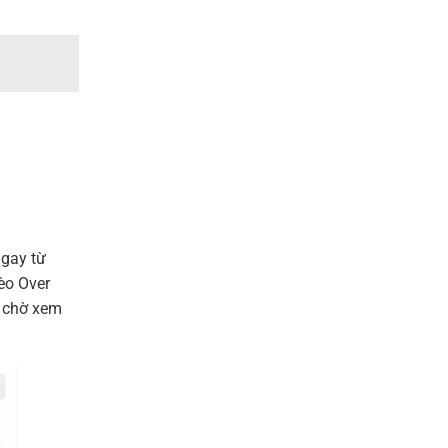
ngay từ
kèo Over
g chờ xem