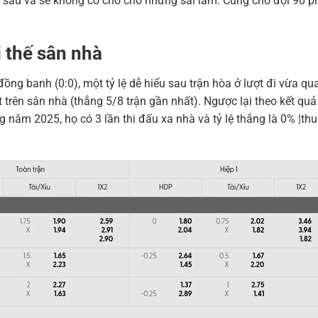
m sau và sẽ không có chỗ cho những sai lầm. Cùng chờ đợi 90 p
i thế sân nhà
ồng banh (0:0), một tỷ lệ dễ hiểu sau trận hòa ở lượt đi vừa qua
ốt trên sân nhà (thắng 5/8 trận gần nhất). Ngược lại theo kết qu
g năm 2025, họ có 3 lần thi đấu xa nhà và tỷ lệ thắng là 0% |th