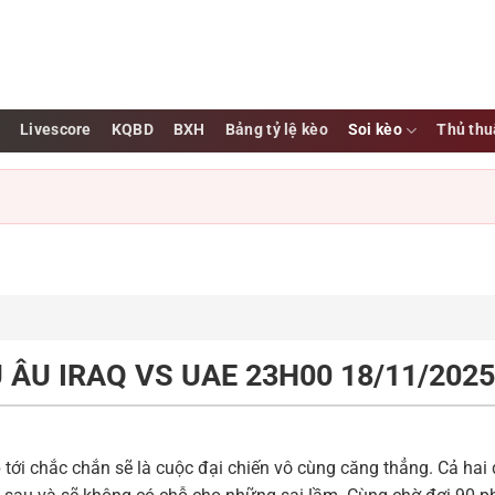
u
Livescore
KQBD
BXH
Bảng tỷ lệ kèo
Soi kèo
Thủ thu
U ÂU IRAQ VS UAE 23H00 18/11/2025
ắp tới chắc chắn sẽ là cuộc đại chiến vô cùng căng thẳng. Cả hai 