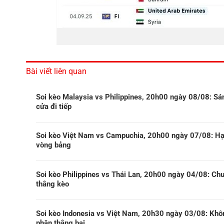
Bài viết liên quan
Soi kèo Malaysia vs Philippines, 20h00 ngày 08/08: Sá
cửa đi tiếp
Soi kèo Việt Nam vs Campuchia, 20h00 ngày 07/08: H
vòng bảng
Soi kèo Philippines vs Thái Lan, 20h00 ngày 04/08: Ch
thắng kèo
Soi kèo Indonesia vs Việt Nam, 20h30 ngày 03/08: Khô
phân thắng bại