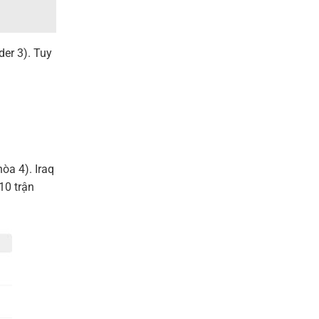
er 3). Tuy
òa 4). Iraq
10 trận