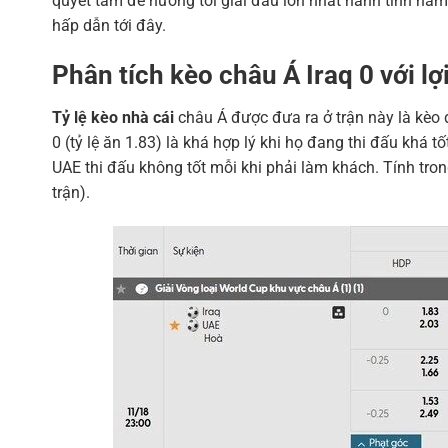
quyết tâm để hướng tới giải đấu lớn nhất hành tinh nă
Soi kèo
hấp dẫn tới đây.
Asean Cup 2026
Phân tích kèo châu Á Iraq 0 với lợ
Ngoại Hạng Anh
Tỷ lệ
kèo nhà cái
châu Á được đưa ra ở trận này là kèo đ
Cúp C1
0 (tỷ lệ ăn 1.83) là khá hợp lý khi họ đang thi đấu khá t
UAE thi đấu không tốt mỗi khi phải làm khách. Tính tron
Cúp C2
trận).
Việt Nam
La Liga
Serie A
Bundesliga
Bóng đá quốc tế
World Cup