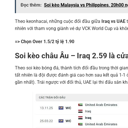
Đọc thêm:
Soi kèo Malaysia vs Philippines, 20h00 n
Theo keonhacai, những cuộc đối đầu giữa
Iraq vs UAE
nhiên với tham vọng giành vé dự VCK World Cup và không
=> Chọn Over 1.5/2 tỷ lệ 1.90
Soi kèo châu Âu – Iraq 2.59 là cử
Theo
soi kèo bóng đá
, thành tích đối đầu trong thời gi
tất nhiên là đội được đánh giá cao hơn sau kết quả 1-1 ở
gần nhất). Trái ngược với đối thủ, UAE lại thi đấu sân kh