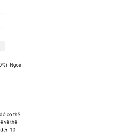
50%). Ngoài
đó có thể
ế về thế
a đến 10