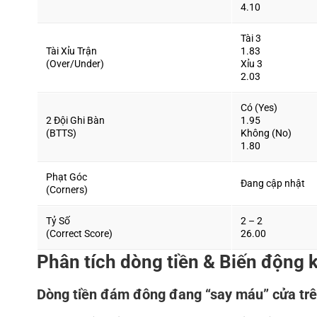
4.10
Thủ thuật
Tài 3
Chatbox
Tài Xỉu Trận
1.83
(Over/Under)
Xỉu 3
2.03
Có (Yes)
2 Đội Ghi Bàn
1.95
(BTTS)
Không (No)
1.80
Phạt Góc
Đang cập nhật
(Corners)
Tỷ Số
2 – 2
(Correct Score)
26.00
Phân tích dòng tiền & Biến động
Dòng tiền đám đông đang “say máu” cửa tr