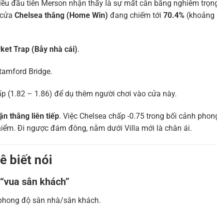
ều đầu tiên Merson nhận thấy là sự mất cân bằng nghiêm trọn
o cửa
Chelsea thắng (Home Win)
đang chiếm tới
70.4%
(khoảng 
ket Trap (Bẫy nhà cái)
.
tamford Bridge.
ấp (1.82 – 1.86) để dụ thêm người chơi vào cửa này.
ận thắng liên tiếp
. Việc Chelsea chấp -0.75 trong bối cảnh pho
hiểm. Đi ngược đám đông, nằm dưới Villa mới là chân ái.
 biết nói
 “vua sân khách”
 phong độ sân nhà/sân khách.