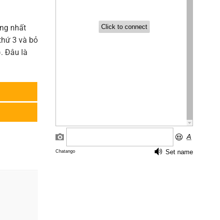
óng nhất
thứ 3 và bỏ
. Đâu là