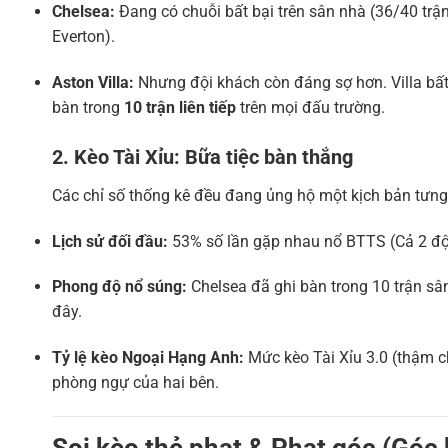
Chelsea:
Đang có chuỗi bất bại trên sân nhà (36/40 trận
Everton).
Aston Villa:
Nhưng đội khách còn đáng sợ hơn. Villa bất 
bàn trong
10 trận liên tiếp
trên mọi đấu trường.
2. Kèo Tài Xỉu: Bữa tiệc bàn thắng
Các chỉ số thống kê đều đang ủng hộ một kịch bản tưng 
Lịch sử đối đầu:
53% số lần gặp nhau nổ BTTS (Cả 2 đội
Phong độ nổ súng:
Chelsea đã ghi bàn trong 10 trận sân 
đây.
Tỷ lệ kèo Ngoại Hạng Anh:
Mức kèo Tài Xỉu 3.0 (thậm ch
phòng ngự của hai bên.