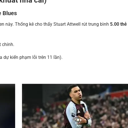
khuất nhà cái)
e Blues
en này. Thống kê cho thấy Stuart Attwell rút trung bình
5.00 thẻ
 chính.
a dự kiến phạm lỗi trên 11 lần).