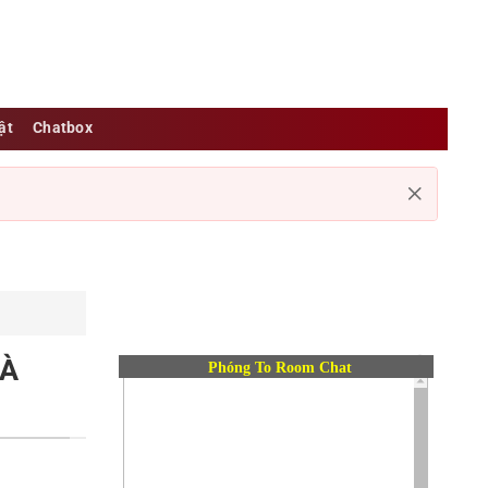
ật
Chatbox
HÀ
Phóng To Room Chat