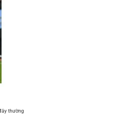
 đây thường