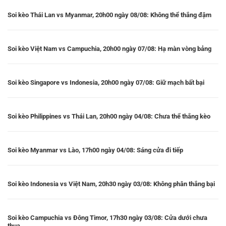
Soi kèo Thái Lan vs Myanmar, 20h00 ngày 08/08: Không thể thắng đậm
Soi kèo Việt Nam vs Campuchia, 20h00 ngày 07/08: Hạ màn vòng bảng
Soi kèo Singapore vs Indonesia, 20h00 ngày 07/08: Giữ mạch bất bại
Soi kèo Philippines vs Thái Lan, 20h00 ngày 04/08: Chưa thể thắng kèo
Soi kèo Myanmar vs Lào, 17h00 ngày 04/08: Sáng cửa đi tiếp
Soi kèo Indonesia vs Việt Nam, 20h30 ngày 03/08: Không phân thắng bại
Soi kèo Campuchia vs Đông Timor, 17h30 ngày 03/08: Cửa dưới chưa
thua