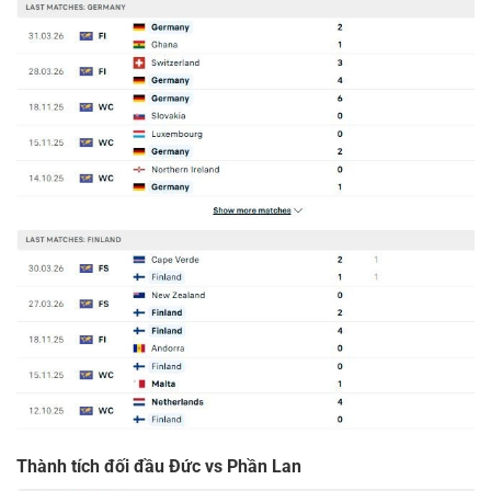
Thành tích đối đầu Đức vs Phần Lan