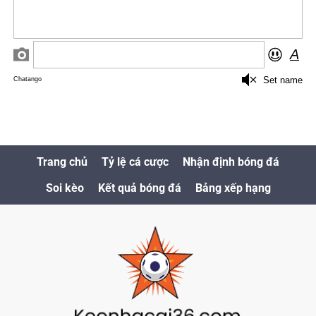
Trang chủ
Tỷ lệ cá cược
Nhận định bóng đá
Soi kèo
Kết quả bóng đá
Bảng xếp hạng