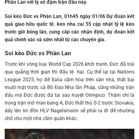
Phần Lan với tỷ số đậm trận đấu này.
Asean Cup 2026
Soi kèo Đức vs Phần Lan, 01h45 ngày 01/06 Dự đoán kết
Ngoại Hạng Anh
quả giao hữu quốc tế. keo nha cai 55 cập nhật tỷ lệ kèo
Cúp C1
trước giờ bóng lăn, cung cấp các nhận định, dự đoán kết
quả chính xác và sớm nhất từ các chuyên gia.
Cúp C2
Soi kèo Đức vs Phần Lan
Việt Nam
Trước khi vòng loại World Cup 2026 khởi tranh, Đức đã trải
La Liga
qua quãng thời gian thi đấu tệ hại. Cụ thể lại tại Nations
League 2025, họ để Italia cầm hòa trên sân nhà, thất bại
Serie A
muối mặt trước cả Bồ Đào Nha lẫn Pháp, cũng những trận
đấu mà Đức được đá tại sào huyệt Olimpico. Thậm chí là
Bundesliga
trong trận mở màn bảng A, Đức thất thủ 0-2 trước Slovakia,
Bóng đá quốc tế
dấy lên tin đồn HLV Nagelsmann sẽ phải ra đi để nhường
chỗ cho một nhà cầm quân khác.
World Cup
Thủ thuật