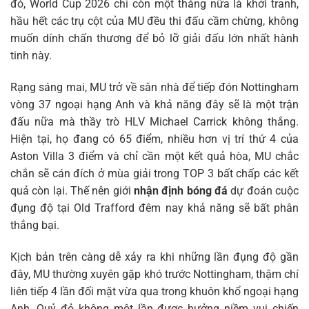
đó, World Cup 2026 chỉ còn một tháng nữa là khởi tranh,
hầu hết các trụ cột của MU đều thi đấu cầm chừng, không
muốn dính chấn thương để bỏ lỡ giải đấu lớn nhất hành
tinh này.
Rạng sáng mai, MU trở về sân nhà để tiếp đón Nottingham
vòng 37 ngoại hạng Anh và khả năng đây sẽ là một trận
đấu nữa mà thầy trò HLV Michael Carrick không thắng.
Hiện tại, họ đang có 65 điểm, nhiều hơn vị trí thứ 4 của
Aston Villa 3 điểm và chỉ cần một kết quả hòa, MU chắc
chắn sẽ cán đích ở mùa giải trong TOP 3 bất chấp các kết
quả còn lại. Thế nên giới
nhận định bóng đá
dự đoán cuộc
đụng độ tại Old Trafford đêm nay khả năng sẽ bất phân
thắng bại.
Kịch bản trên càng dễ xảy ra khi những lần đụng độ gần
đây, MU thường xuyên gặp khó trước Nottingham, thậm chí
liên tiếp 4 lần đối mặt vừa qua trong khuôn khổ ngoại hạng
Anh, Quỷ đỏ không một lần được hưởng niềm vui chiến