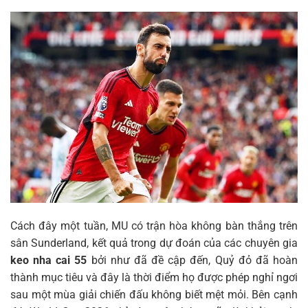
Chatbox
Cách đây một tuần, MU có trận hòa không bàn thắng trên
sân Sunderland, kết quả trong dự đoán của các chuyên gia
keo nha cai 55
bởi như đã đề cập đến, Quỷ đỏ đã hoàn
thành mục tiêu và đây là thời điểm họ được phép nghỉ ngơi
sau một mùa giải chiến đấu không biết mệt mỏi. Bên cạnh