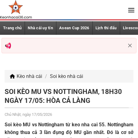
Bỏ
qua
nội
Trang chủ
dung
Trang chủ
Nhà cái uy tín
Asean Cup 2026
Lịch thi đấu
Livesco
Nhà cái uy tín
Asean Cup 2026
Lịch thi đấu
Kèo nhà cái
/
Soi kèo nhà cái
Livescore
SOI KÈO MU VS NOTTINGHAM, 18H30
KQBD
NGÀY 17/05: HÒA CẢ LÀNG
BXH
Chủ Nhật, ngày 17/05/2026
Bảng tỷ lệ kèo
Soi kèo MU vs Nottingham từ
keo nha cai 55
. Nottingham
Soi kèo
không thua cả 3 lần đụng độ MU gần nhất. Đó là cơ sở