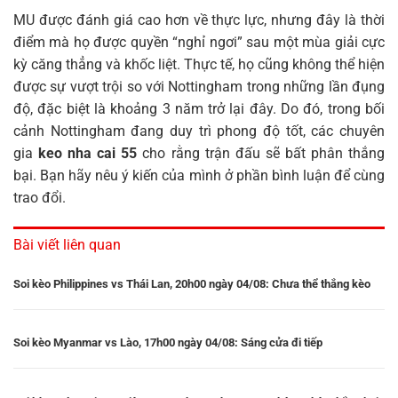
MU được đánh giá cao hơn về thực lực, nhưng đây là thời
điểm mà họ được quyền “nghỉ ngơi” sau một mùa giải cực
kỳ căng thẳng và khốc liệt. Thực tế, họ cũng không thể hiện
được sự vượt trội so với Nottingham trong những lần đụng
độ, đặc biệt là khoảng 3 năm trở lại đây. Do đó, trong bối
cảnh Nottingham đang duy trì phong độ tốt, các chuyên
gia
keo nha cai 55
cho rằng trận đấu sẽ bất phân thắng
bại. Bạn hãy nêu ý kiến của mình ở phần bình luận để cùng
trao đổi.
Bài viết liên quan
Soi kèo Philippines vs Thái Lan, 20h00 ngày 04/08: Chưa thể thắng kèo
Soi kèo Myanmar vs Lào, 17h00 ngày 04/08: Sáng cửa đi tiếp