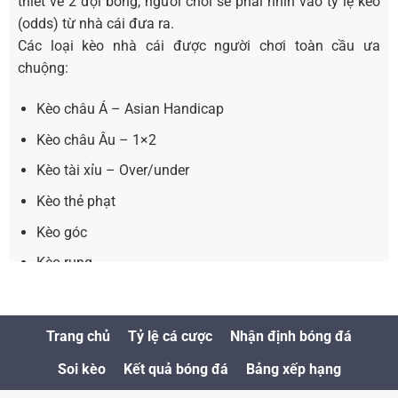
thiết về 2 đội bóng, người chơi sẽ phải nhìn vào tỷ lệ kèo
(odds) từ nhà cái đưa ra.
Các loại kèo nhà cái được người chơi toàn cầu ưa
chuộng:
Kèo châu Á – Asian Handicap
Kèo châu Âu – 1×2
Kèo tài xỉu – Over/under
Kèo thẻ phạt
Kèo góc
Kèo rung
Kèo luân lưu
Soi kèo bóng đá là gì?
Trang chủ
Tỷ lệ cá cược
Nhận định bóng đá
Soi kèo bóng đá
mang tính chuyên sâu hơn nhận định
Soi kèo
Kết quả bóng đá
Bảng xếp hạng
đánh giá trước trận bóng, mang thông tin mình có được