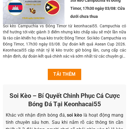
Soi kèo Campuchia vs Đông
Timor, 17h30 ngày 03/08: Cửa
dưới chưa thua
Soi kèo Campuchia vs Đông Timor từ keonhacai55. Campuchia có
thể hướng tới việc giành 3 điểm nhưng kèo chấp sâu sẽ một lần nữa
là rào cản khiến họ thua kèo trước Đông Timor. Soi kèo Campuchia vs
Đông Timor, 17h30 ngày 03/08. Dự đoán kết quả Asean Cup 2026.
Keonhacai55 cập nhật tỷ lệ kèo trước giờ bóng lăn, cung cấp các
nhận định, dự đoán kết quả chính xác và sớm nhất từ các chuyên gia.
Soi kèo Campuchia vs Đông Timor Yếu tố nhập tịch đã giúp cho các
đội bóng ở Đông Nam Á thăng [...]
TẢI THÊM
Soi Kèo – Bí Quyết Chinh Phục Cá Cược
Bóng Đá Tại Keonhacai55
Khác với nhận định bóng đá,
soi kèo
là hoạt động mang
tính chuyên sâu hơn. Sau khi nắm rõ các thông tin cần