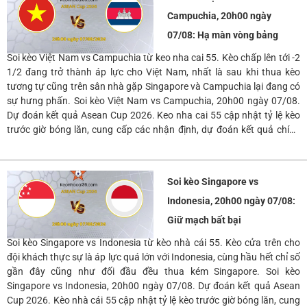
Campuchia, 20h00 ngày
Chatbox
07/08: Hạ màn vòng bảng
Soi kèo Việt Nam vs Campuchia từ keo nha cai 55. Kèo chấp lên tới -2
1/2 đang trở thành áp lực cho Việt Nam, nhất là sau khi thua kèo
tương tự cũng trên sân nhà gặp Singapore và Campuchia lại đang có
sự hưng phấn. Soi kèo Việt Nam vs Campuchia, 20h00 ngày 07/08.
Dự đoán kết quả Asean Cup 2026. Keo nha cai 55 cập nhật tỷ lệ kèo
trước giờ bóng lăn, cung cấp các nhận định, dự đoán kết quả chính
xác và sớm nhất từ các chuyên gia. Soi kèo Việt Nam vs Campuchia
[...]
Soi kèo Singapore vs
Indonesia, 20h00 ngày 07/08:
Giữ mạch bất bại
Soi kèo Singapore vs Indonesia từ kèo nhà cái 55. Kèo cửa trên cho
đội khách thực sự là áp lực quá lớn với Indonesia, cùng hầu hết chỉ số
gần đây cũng như đối đầu đều thua kém Singapore. Soi kèo
Singapore vs Indonesia, 20h00 ngày 07/08. Dự đoán kết quả Asean
Cup 2026. Kèo nhà cái 55 cập nhật tỷ lệ kèo trước giờ bóng lăn, cung